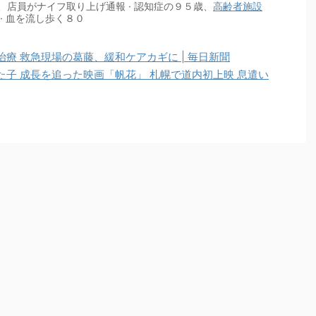
店員がナイフ取り上げ通報 · 認知症の９５歳、
高齢者
施設
· 血を流し歩く８０
療 救急現場の葛藤、緩和ケアカギに | 毎日新聞
子 成長を追った映画「帆花」 札幌で道内初上映 息遣い