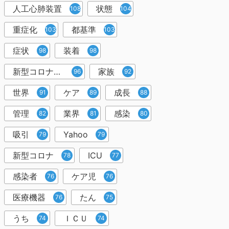
人工心肺装置
状態
108
104
重症化
都基準
103
103
症状
装着
98
98
新型コロナウイルス
家族
96
92
世界
ケア
成長
91
89
88
管理
業界
感染
82
81
80
吸引
Yahoo
79
79
新型コロナ
ICU
78
77
感染者
ケア児
76
76
医療機器
たん
76
75
うち
ＩＣＵ
74
74