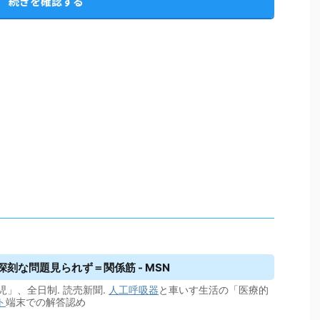
続きを確認する
刻な問題見られず＝関係筋 - MSN
」、全日制. 読売新聞.
人工呼吸器
と車いす生活の「医療的
ト
端末での解答認め