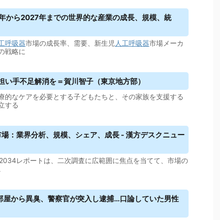
1年から2027年までの世界的な産業の成長、規模、統
工呼吸器
市場の成長率、需要、新生児
人工呼吸器
市場メーカ
の戦略に
の担い手不足解消を＝賀川智子（東京地方部）
療的なケアを必要とする子どもたちと、その家族を支援する
立する
市場：業界分析、規模、シェア、成長 - 漢方デスクニュー
4-2034レポートは、二次調査に広範囲に焦点を当てて、市場の
。
部屋から異臭、警察官が突入し逮捕…口論していた男性