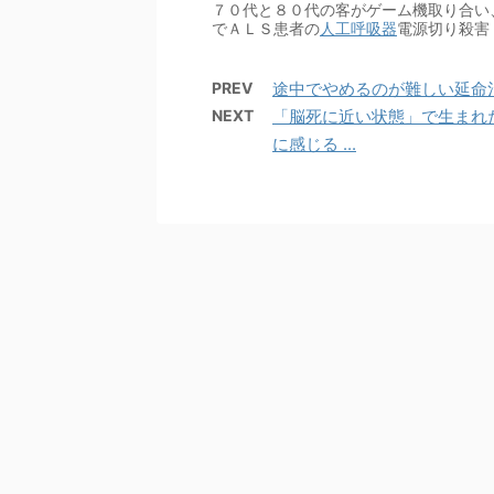
７０代と８０代の客がゲーム機取り合い、
でＡＬＳ患者の
人工呼吸器
電源切り殺害 
PREV
途中でやめるのが難しい延命治
NEXT
「脳死に近い状態」で生まれた
に感じる ...