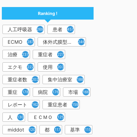
Ranking !
人工呼吸器
患者
2698
457
ECMO
体外式膜型人工肺
287
246
治療
重症者
237
227
エクモ
使用
222
203
重症者数
集中治療室
202
188
重症
病院
市場
178
176
166
レポート
重症患者
162
159
人
ＥＣＭＯ
130
125
middot
都
基準
120
117
115