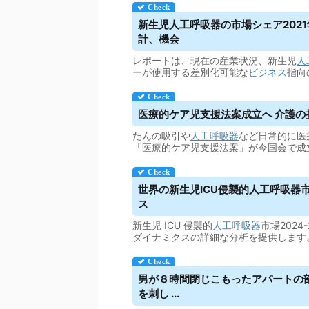
新生児
人工呼吸器
の市場シェア202
計、機会
レポートは、現在の産業状況、新生児
人
ーが使用する差別化可能な
ビジネス
指向
医療的ケア児支援法案成立へ 介護
たんの吸引や
人工呼吸器
など日常的に医
「医療的ケア児支援法案」が今国会で成
世界の新生児ICU侵襲的
人工呼吸器
ス
新生児 ICU 侵襲的
人工呼吸器
市場202
ダイナミクスの詳細な分析を提供します
男が８時間閉じこもったアパートの
を刺し ...