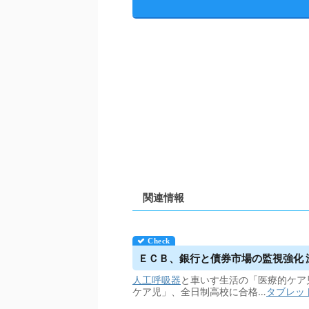
関連情報
ＥＣＢ、銀行と債券市場の監視強化 深
人工呼吸器
と車いす生活の「医療的ケア児
ケア児」、全日制高校に合格…
タブレッ