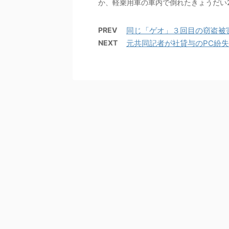
か、軽乗用車の車内で倒れたきょうだい
PREV
同じ「ゲオ」３回目の窃盗被害
NEXT
元共同記者が社貸与のPC紛失 