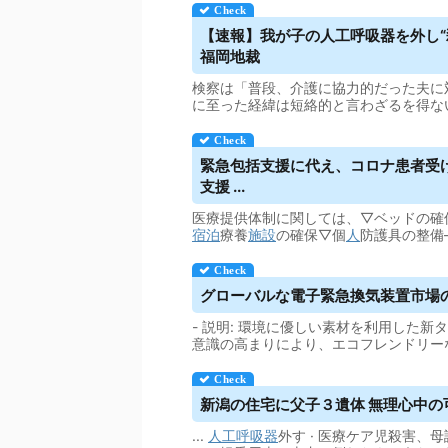
【速報】我が子の
人工呼吸器
を外し
福岡地裁
検察は「普段、介護に協力的だった夫に
に至った経緯は短絡的と言わざるを得な
緊急包括支援に代え、コロナ患者受
支援 ...
医療提供体制に関しては、▽ベッドの確
宿泊
療養
施設
の確保▽個
人
防護具の整備
グローバルな電子緊急換気装置市場の分
- 説明: 環境に優しい素材を利用した新
意識の高まりにより、エコフレンドリー
新潟の住宅に父子３遺体 無理心中の可能
...
人工呼吸器
外す · 医療ケア児殺害、