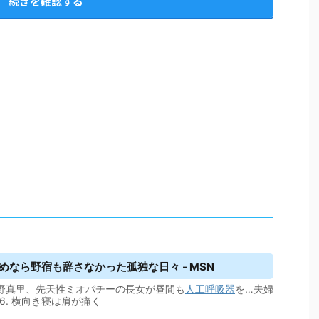
続きを確認する
なら野宿も辞さなかった孤独な日々 - MSN
星野真里、先天性ミオパチーの長女が昼間も
人工呼吸器
を…夫婦
6. 横向き寝は肩が痛く