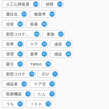
人工心肺装置
状態
108
104
重症化
都基準
103
103
症状
装着
98
98
新型コロナウイルス
家族
96
92
世界
ケア
成長
91
89
88
管理
業界
感染
82
81
80
吸引
Yahoo
79
79
新型コロナ
ICU
78
77
感染者
ケア児
76
76
医療機器
たん
76
75
うち
ＩＣＵ
74
74