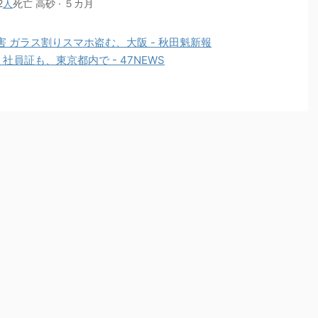
2
人
死亡 高砂 · ５カ月
 ガラス割りスマホ盗む、大阪 - 秋田魁新報
社員証も、東京都内で - 47NEWS