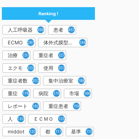
Ranking !
人工呼吸器
患者
2698
457
ECMO
体外式膜型人工肺
287
246
治療
重症者
237
227
エクモ
使用
222
203
重症者数
集中治療室
202
188
重症
病院
市場
178
176
166
レポート
重症患者
162
159
人
ＥＣＭＯ
130
125
middot
都
基準
120
117
115