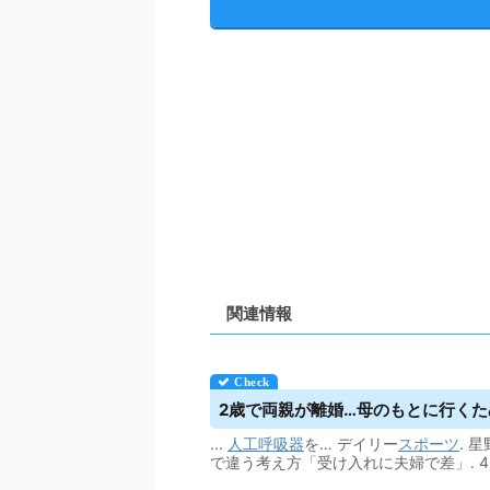
関連情報
2歳で両親が離婚…母のもとに行くため
...
人工呼吸器
を… デイリー
スポーツ
. 
で違う考え方「受け入れに夫婦で差」. 4