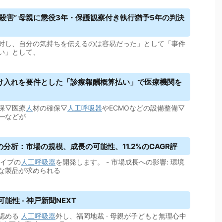
“殺害” 母親に懲役3年・保護観察付き執行猶予5年の判決
対し、自分の気持ちを伝えるのは容易だった」として「事件
い」として、
け入れを要件とした「診療報酬概算払い」で医療機関を
保▽医療
人
材の確保▽
人工呼吸器
やECMOなどの設備整備▽
—などが
析：市場の規模、成長の可能性、11.2%のCAGR評
タイプの
人工呼吸器
を開発します。 - 市場成長への影響: 環境
な製品が求められる
性 - 神戸新聞NEXT
母認める
人工呼吸器
外し、福岡地裁 · 母親が子どもと無理心中