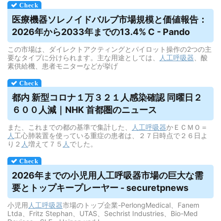
医療機器ソレノイドバルブ市場規模と価値報告：
2026年から2033年までの13.4% C - Pando
この市場は、ダイレクトアクティングとパイロット操作の2つの主
要なタイプに分けられます。主な用途としては、
人工呼吸器
、酸
素供給機、患者モニターなどが挙げ
都内 新型コロナ１万３２１人感染確認 同曜日２
６００人減｜NHK 首都圏のニュース
また、これまでの都の基準で集計した、
人工呼吸器
かＥＣＭＯ＝
人
工心肺装置を使っている重症の患者は、２７日時点で２６日よ
り２
人
増えて７５
人
でした。
2026年までの小児用
人工呼吸器
市場の巨大な需
要とトップキープレーヤー - securetpnews
小児用
人工呼吸器
市場のトップ企業-PerlongMedical、Fanem
Ltda、Fritz Stephan、UTAS、Sechrist Industries、Bio-Med