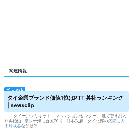
関連情報
タイ企業ブランド価値1位はPTT 英社ランキング
| newsclip
... 「クイーンシリキットコンベンションセンター」 建て替え終わ
り再始動 · 南シナ海に台風20号 · 日本政府、タイ北部の
病院
に
人
工呼吸器
など提供