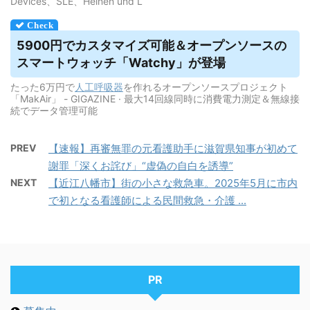
Devices、SLE、Heinen und L
5900円でカスタマイズ可能＆オープンソースの
スマートウォッチ「Watchy」が登場
たった6万円で
人工呼吸器
を作れるオープンソースプロジェクト
「MakAir」 - GIGAZINE · 最大14回線同時に消費電力測定＆無線接
続でデータ管理可能
PREV
【速報】再審無罪の元看護助手に滋賀県知事が初めて
謝罪「深くお詫び」“虚偽の自白を誘導”
NEXT
【近江八幡市】街の小さな救急車。2025年5月に市内
で初となる看護師による民間救急・介護 ...
PR