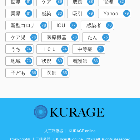
世界
ケア
成長
管理
91
89
88
82
業界
感染
吸引
Yahoo
81
80
79
79
新型コロナ
ICU
感染者
78
77
76
ケア児
医療機器
たん
76
76
75
うち
ＩＣＵ
中等症
74
74
71
地域
状況
看護師
70
69
66
子ども
医師
66
65
人工呼吸器 ｜ KURAGE online
Copyright© 人工呼吸器 ｜ KURAGE online , 2026 All Rights Reserved