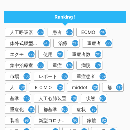
Ranking !
人工呼吸器
患者
ECMO
2698
457
287
体外式膜型人工肺
治療
重症者
246
237
227
エクモ
使用
重症者数
222
203
202
集中治療室
重症
病院
188
178
176
市場
レポート
重症患者
166
162
159
人
ＥＣＭＯ
middot
都
130
125
120
117
基準
人工心肺装置
状態
115
108
104
重症化
都基準
症状
103
103
98
装着
新型コロナウイルス
家族
98
96
92