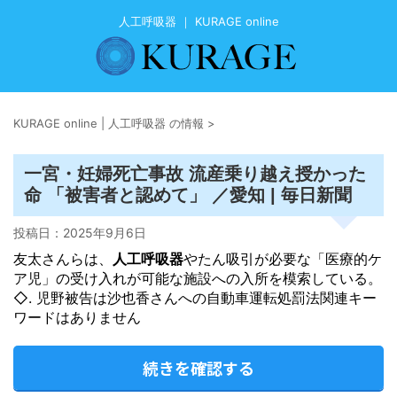
人工呼吸器 ｜ KURAGE online
KURAGE online | 人工呼吸器 の情報
>
一宮・妊婦死亡事故 流産乗り越え授かった
命 「被害者と認めて」 ／愛知 | 毎日新聞
投稿日：
2025年9月6日
友太さんらは、
人工呼吸器
やたん吸引が必要な「医療的ケ
ア児」の受け入れが可能な施設への入所を模索している。
◇. 児野被告は沙也香さんへの自動車運転処罰法関連キー
ワードはありません
続きを確認する