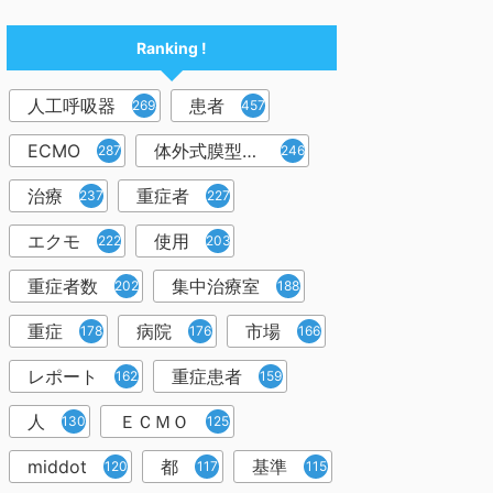
Ranking !
人工呼吸器
患者
2698
457
ECMO
体外式膜型人工肺
287
246
治療
重症者
237
227
エクモ
使用
222
203
重症者数
集中治療室
202
188
重症
病院
市場
178
176
166
レポート
重症患者
162
159
人
ＥＣＭＯ
130
125
middot
都
基準
120
117
115