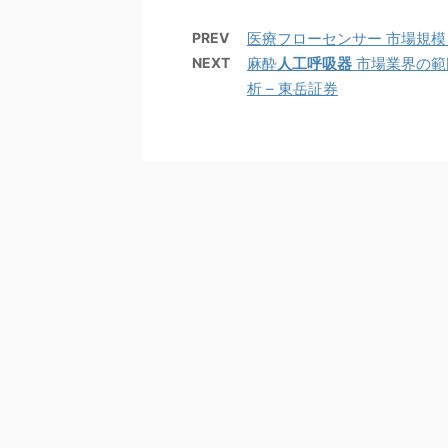
PREV
医療フローセンサー 市場規模
NEXT
麻酔
人工呼吸器
市場業界の範
析 – 東岳証券