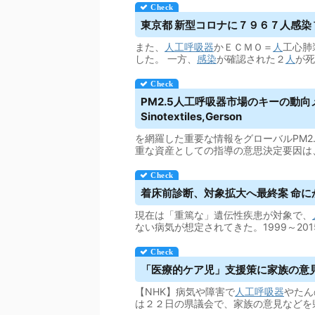
東京都 新型コロナに７９６７人感染 
また、
人工呼吸器
かＥＣＭＯ＝
人
工心肺
した。 一方、
感染
が確認された２
人
が死
PM2.5
人工呼吸器
市場のキーの動向メー
Sinotextiles,Gerson
を網羅した重要な情報をグローバルPM2.
重な資産としての指導の意思決定要因は
着床前診断、対象拡大へ最終案 命に
現在は「重篤な」遺伝性疾患が対象で、
ない病気が想定されてきた。1999～20
「医療的ケア児」支援策に家族の意見 
【NHK】病気や障害で
人工呼吸器
やたん
は２２日の県議会で、家族の意見などを