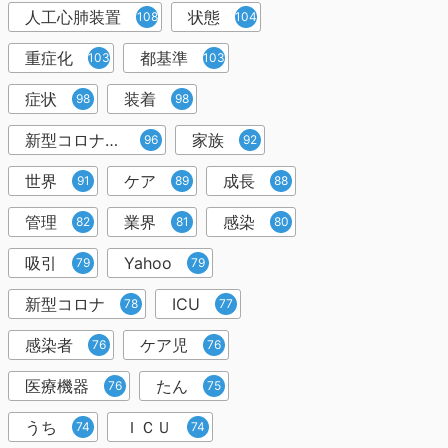
人工心肺装置
状態
108
104
重症化
都基準
103
103
症状
装着
98
98
新型コロナウイルス
家族
96
92
世界
ケア
成長
91
89
88
管理
業界
感染
82
81
80
吸引
Yahoo
79
79
新型コロナ
ICU
78
77
感染者
ケア児
76
76
医療機器
たん
76
75
うち
ＩＣＵ
74
74