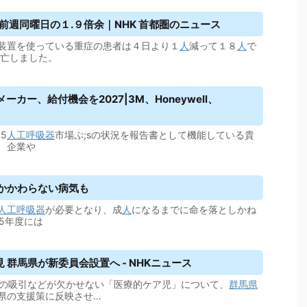
前週同曜日の１.９倍余｜NHK 首都圏のニュース
装置を使っている重症の患者は４日より１
人
減って１８
人
で
亡しました。
カー、給付機会を2027|3M、Honeywell、
5
人工呼吸器
市場ぷ;sの状況を報告書として機能している貴
、企業や
かかわらない病気も
人工呼吸器
が必要となり、成
人
になるまでに命を落としかね
15年度には
群馬県が新委員会設置へ - NHKニュース
の吸引などが欠かせない「医療的ケア児」について、
群馬県
県の支援策に反映させ…