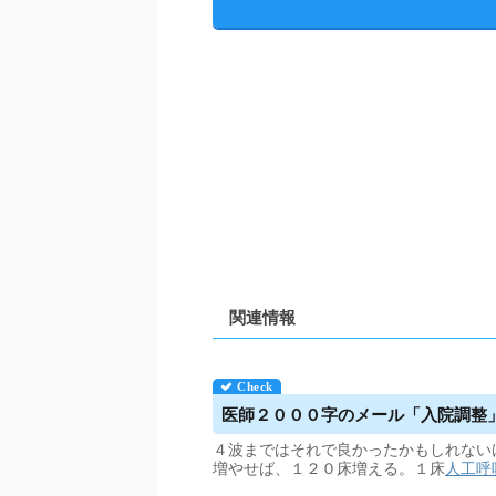
関連情報
医師２０００字のメール「入院調整」の
４波まではそれで良かったかもしれない
増やせば、１２０床増える。１床
人工呼