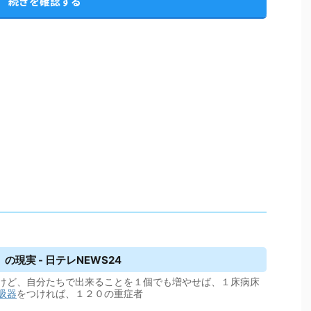
続きを確認する
現実 - 日テレNEWS24
けど、自分たちで出来ることを１個でも増やせば、１床病床
吸器
をつければ、１２０の重症者