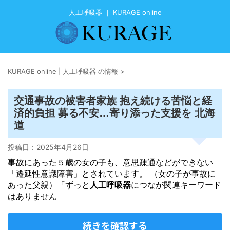
人工呼吸器 ｜ KURAGE online
KURAGE online | 人工呼吸器 の情報
>
交通事故の被害者家族 抱え続ける苦悩と経
済的負担 募る不安…寄り添った支援を 北海
道
投稿日：
2025年4月26日
事故にあった５歳の女の子も、意思疎通などができない
「遷延性意識障害」とされています。 （女の子が事故に
あった父親）「ずっと
人工呼吸器
につなが関連キーワード
はありません
続きを確認する