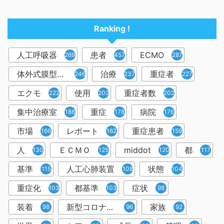
Ranking !
人工呼吸器
患者
ECMO
2698
457
287
体外式膜型人工肺
治療
重症者
246
237
227
エクモ
使用
重症者数
222
203
202
集中治療室
重症
病院
188
178
176
市場
レポート
重症患者
166
162
159
人
ＥＣＭＯ
middot
都
130
125
120
117
基準
人工心肺装置
状態
115
108
104
重症化
都基準
症状
103
103
98
装着
新型コロナウイルス
家族
98
96
92