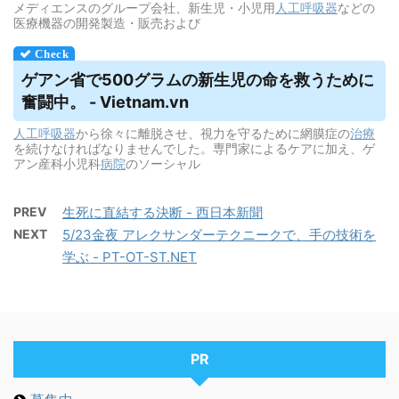
メディエンスのグループ会社、新生児・小児用
人工呼吸器
などの
医療機器の開発製造・販売および
ゲアン省で500グラムの新生児の命を救うために
奮闘中。 - Vietnam.vn
人工呼吸器
から徐々に離脱させ、視力を守るために網膜症の
治療
を続けなければなりませんでした。専門家によるケアに加え、ゲ
アン産科小児科
病院
のソーシャル
PREV
生死に直結する決断 - 西日本新聞
NEXT
5/23金夜 アレクサンダーテクニークで、手の技術を
学ぶ - PT-OT-ST.NET
PR