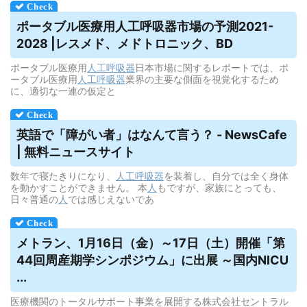
ポータブル医療用
人工呼吸器
市場の予測2021-
2028 |レスメド、メドトロニック、BD
ポータブル医療用
人工呼吸器
日本市場に関するレポートでは、ポ
ータブル医療用
人工呼吸器
業界の主要な側面を視覚化するため
に、適切な一連の仮定と
英語で「障がい者」はなんて言う？ - NewsCafe
| 無料ニュースサイト
数年で寝たきりになり、
人工呼吸器
を装着し、自分では全く身体
を動かすことができません。 本
人
もですが、家族にとっても、
日々普通の
人
では感じえないであ
メトラン、1月16日（金）～17日（土）開催「第
44回周産期学シンポジウム」に出展 ～国内NICU
...
医療機関のトータルサポート事業を展開する株式会社セントラル