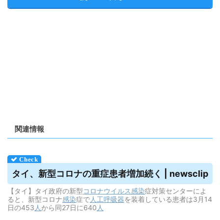
関連情報
タイ、新型コロナの重症患者増加続く | newsclip
【タイ】タイ政府の新型
コロナウイルス
感染
症対策センターによ
ると、新型コロナ
感染
症で
人工呼吸器
を装着している患者は3月14
日の453
人
から同27日に640
人