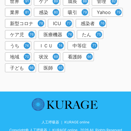
世界
ケア
成長
管理
91
89
88
82
業界
感染
吸引
Yahoo
81
80
79
79
新型コロナ
ICU
感染者
78
77
76
ケア児
医療機器
たん
76
76
75
うち
ＩＣＵ
中等症
74
74
71
地域
状況
看護師
70
69
66
子ども
医師
66
65
人工呼吸器 ｜ KURAGE online
Copyright© 人工呼吸器 ｜ KURAGE online , 2026 All Rights Reserved