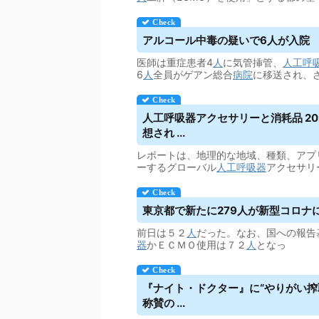
アルコール中毒の疑いで6人が入院
医師は重症患者4
人
に気管挿管、
人工呼
6
人
全員がゲアン総合
病院
に移送され、
人工呼吸器
アクセサリーと消耗品 2
想され ...
レポートは、地理的な地域、種類、アプ
ーするグローバル
人工呼吸器
アクセサリ
東京都で新たに279人が新型コロナ
前日は５２
人
だった。なお、国への報告
器
かＥＣＭＯ使用は７２
人
となっ
『ナイト・ドクター』に“やりがい搾
称賛の ...