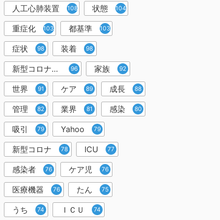
人工心肺装置
状態
108
104
重症化
都基準
103
103
症状
装着
98
98
新型コロナウイルス
家族
96
92
世界
ケア
成長
91
89
88
管理
業界
感染
82
81
80
吸引
Yahoo
79
79
新型コロナ
ICU
78
77
感染者
ケア児
76
76
医療機器
たん
76
75
うち
ＩＣＵ
74
74