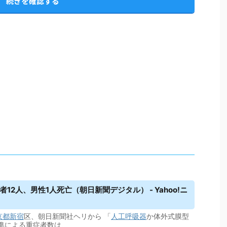
続きを確認する
12人、男性1人死亡（朝日新聞デジタル） - Yahoo!ニ
京都
新宿
区、朝日新聞社ヘリから 「
人工呼吸器
か体外式膜型
基準による重症者数は、