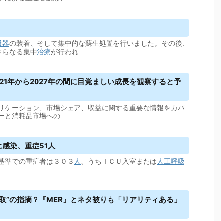
吸器
の装着、そして集中的な蘇生処置を行いました。その後、
さらなる集中
治療
が行われ
021年から2027年の間に目覚ましい成長を観察すると予
リケーション、市場シェア、収益に関する重要な情報をカバ
ーと消耗品市場への
に感染、重症51人
基準での重症者は３０３
人
、うちＩＣＵ入室または
人工呼吸
取”の指摘？『MER』とネタ被りも「リアリティある」