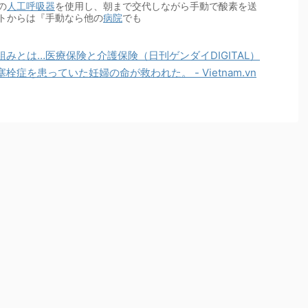
の
人工呼吸器
を使用し、朝まで交代しながら手動で酸素を送
トからは『手動なら他の
病院
でも
みとは…医療保険と介護保険（日刊ゲンダイDIGITAL）
症を患っていた妊婦の命が救われた。 - Vietnam.vn