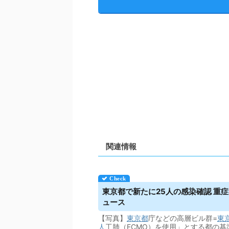
関連情報
東京都で新たに25人の感染確認 重症者
ュース
【写真】
東京都
庁などの高層ビル群=
東
人
工肺（ECMO）を使用」とする都の