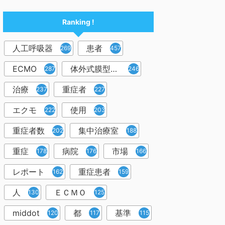
Ranking !
人工呼吸器
患者
2698
457
ECMO
体外式膜型人工肺
287
246
治療
重症者
237
227
エクモ
使用
222
203
重症者数
集中治療室
202
188
重症
病院
市場
178
176
166
レポート
重症患者
162
159
人
ＥＣＭＯ
130
125
middot
都
基準
120
117
115