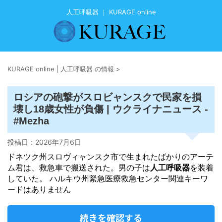
人工呼吸器 ｜ KURAGE online
KURAGE online | 人工呼吸器 の情報
>
ロシアの砲撃がスロビャンスクで民家を損
壊し18歳女性が負傷 | ウクライナニュース -
#Mezha
投稿日：
2026年7月6日
ドネツク州スロヴィャンスク市で生まれたばかりのアーテ
ム君は、救急車で搬送された。男の子は
人工呼吸器
を装着
していた。 ハルキウ州緊急医療救急センター関連キーワ
ードはありません
続きを確認する