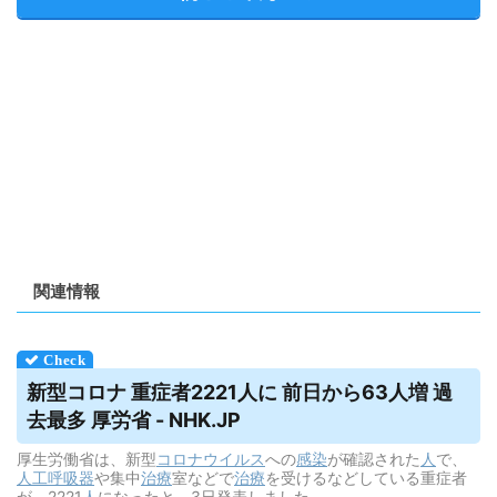
関連情報
新型コロナ 重症者2221人に 前日から63人増 過
去最多 厚労省 - NHK.JP
厚生労働省は、新型
コロナウイルス
への
感染
が確認された
人
で、
人工呼吸器
や集中
治療
室などで
治療
を受けるなどしている重症者
が、2221
人
になったと、3日発表しました。