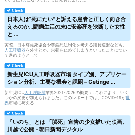
日本人は“死にたい”と訴える患者と正しく向き合
えるのか…闘病生活の末に安楽死を決断した女性
と ...
実際、日本尊厳死協会や尊厳死法制化を考える議員連盟なども、
人工呼吸器
を外すとか、栄養を止めてしまうといったことについ
て進めようとして
新生児ICU
人工呼吸器
市場 タイプ別、アプリケー
ション分析、主要な機会と課題 – Getinge ...
新生児ICU
人工呼吸器
業界2021-2026の概要：. これにより、いく
つかの変更が加えられました。このレポートでは、COVID-19が
世
界
市場に与える
「いのち」とは 「脳死」宣告の少女描いた映画、
川越で公開 - 朝日新聞デジタル