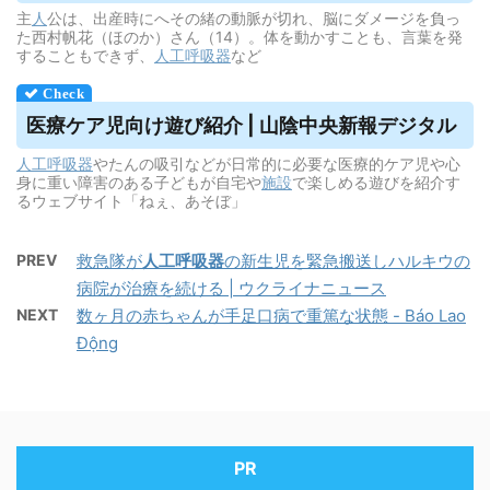
主
人
公は、出産時にへその緒の動脈が切れ、脳にダメージを負っ
た西村帆花（ほのか）さん（14）。体を動かすことも、言葉を発
することもできず、
人工呼吸器
など
医療ケア児向け遊び紹介 | 山陰中央新報デジタル
人工呼吸器
やたんの吸引などが日常的に必要な医療的ケア児や心
身に重い障害のある子どもが自宅や
施設
で楽しめる遊びを紹介す
るウェブサイト「ねぇ、あそぼ」
PREV
救急隊が
人工呼吸器
の新生児を緊急搬送しハルキウの
病院が治療を続ける | ウクライナニュース
NEXT
数ヶ月の赤ちゃんが手足口病で重篤な状態 - Báo Lao
Động
PR