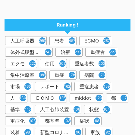
Ranking !
人工呼吸器
患者
ECMO
2698
457
287
体外式膜型人工肺
治療
重症者
246
237
227
エクモ
使用
重症者数
222
203
202
集中治療室
重症
病院
188
178
176
市場
レポート
重症患者
166
162
159
人
ＥＣＭＯ
middot
都
130
125
120
117
基準
人工心肺装置
状態
115
108
104
重症化
都基準
症状
103
103
98
装着
新型コロナウイルス
家族
98
96
92