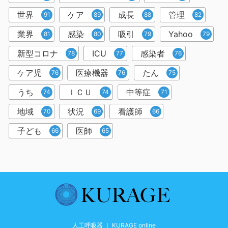
世界
ケア
成長
管理
91
89
88
82
業界
感染
吸引
Yahoo
81
80
79
79
新型コロナ
ICU
感染者
78
77
76
ケア児
医療機器
たん
76
76
75
うち
ＩＣＵ
中等症
74
74
71
地域
状況
看護師
70
69
66
子ども
医師
66
65
人工呼吸器 ｜ KURAGE online