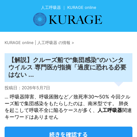
人工呼吸器 ｜ KURAGE online
KURAGE online | 人工呼吸器 の情報
>
【解説】クルーズ船で"集団感染"のハンタ
ウイルス 専門医が指摘「過度に恐れる必要
はない ...
投稿日：
2026年5月7日
... 呼吸器障害、呼吸困難など／致死率30〜50% 今回クル
ーズ船で集団感染をもたらしたのは、南米型です。 肺炎
を起こして呼吸不全に陥るケースが多く、
人工呼吸器
関連
キーワードはありません
続きを確認する