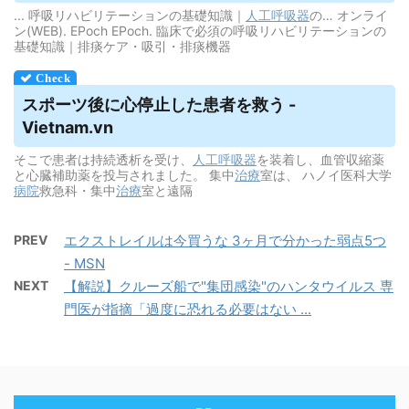
... 呼吸リハビリテーションの基礎知識｜
人工呼吸器
の… オンライ
ン(WEB). EPoch EPoch. 臨床で必須の呼吸リハビリテーションの
基礎知識｜排痰ケア・吸引・排痰機器
スポーツ後に心停止した患者を救う -
Vietnam.vn
そこで患者は持続透析を受け、
人工呼吸器
を装着し、血管収縮薬
と心臓補助薬を投与されました。 集中
治療
室は、 ハノイ医科大学
病院
救急科・集中
治療
室と遠隔
PREV
エクストレイルは今買うな 3ヶ月で分かった弱点5つ
- MSN
NEXT
【解説】クルーズ船で"集団感染"のハンタウイルス 専
門医が指摘「過度に恐れる必要はない ...