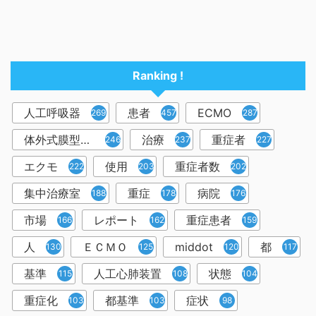
Ranking !
人工呼吸器
患者
ECMO
2698
457
287
体外式膜型人工肺
治療
重症者
246
237
227
エクモ
使用
重症者数
222
203
202
集中治療室
重症
病院
188
178
176
市場
レポート
重症患者
166
162
159
人
ＥＣＭＯ
middot
都
130
125
120
117
基準
人工心肺装置
状態
115
108
104
重症化
都基準
症状
103
103
98