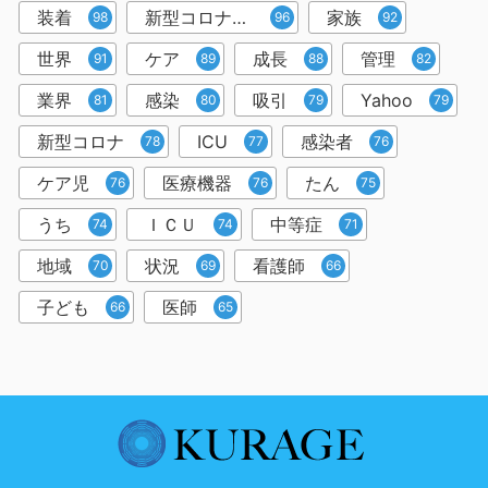
装着
新型コロナウイルス
家族
98
96
92
世界
ケア
成長
管理
91
89
88
82
業界
感染
吸引
Yahoo
81
80
79
79
新型コロナ
ICU
感染者
78
77
76
ケア児
医療機器
たん
76
76
75
うち
ＩＣＵ
中等症
74
74
71
地域
状況
看護師
70
69
66
子ども
医師
66
65