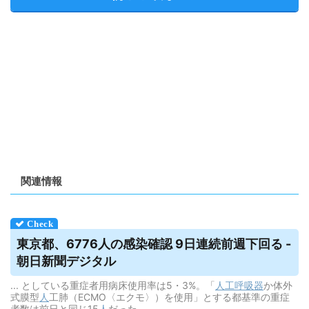
関連情報
東京都、6776人の感染確認 9日連続前週下回る -
朝日新聞デジタル
... としている重症者用病床使用率は5・3%。「
人工呼吸器
か体外
式膜型
人
工肺（ECMO〈エクモ〉）を使用」とする都基準の重症
者数は前日と同じ15
人
だった。