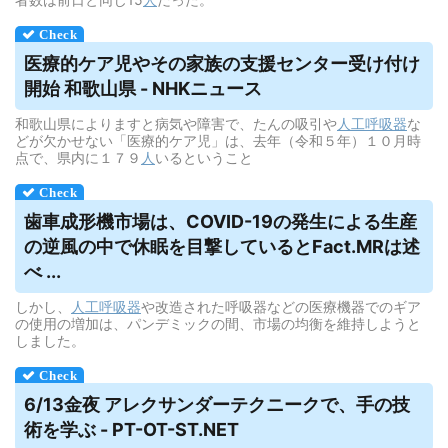
医療的ケア児やその家族の支援センター受け付け
開始 和歌山県 - NHKニュース
和歌山県によりますと病気や障害で、たんの吸引や
人工呼吸器
な
どが欠かせない「医療的ケア児」は、去年（令和５年）１０月時
点で、県内に１７９
人
いるということ
歯車成形機市場は、COVID-19の発生による生産
の逆風の中で休眠を目撃しているとFact.MRは述
べ ...
しかし、
人工呼吸器
や改造された呼吸器などの医療機器でのギア
の使用の増加は、パンデミックの間、市場の均衡を維持しようと
しました。
6/13金夜 アレクサンダーテクニークで、手の技
術を学ぶ - PT-OT-ST.NET