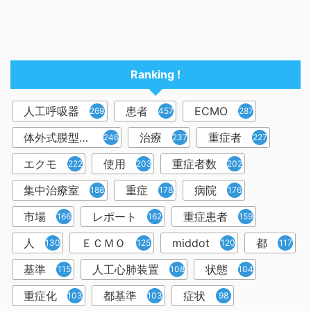
Ranking !
人工呼吸器
患者
ECMO
2698
457
287
体外式膜型人工肺
治療
重症者
246
237
227
エクモ
使用
重症者数
222
203
202
集中治療室
重症
病院
188
178
176
市場
レポート
重症患者
166
162
159
人
ＥＣＭＯ
middot
都
130
125
120
117
基準
人工心肺装置
状態
115
108
104
重症化
都基準
症状
103
103
98