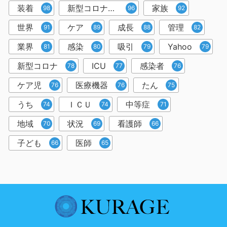
装着
新型コロナウイルス
家族
98
96
92
世界
ケア
成長
管理
91
89
88
82
業界
感染
吸引
Yahoo
81
80
79
79
新型コロナ
ICU
感染者
78
77
76
ケア児
医療機器
たん
76
76
75
うち
ＩＣＵ
中等症
74
74
71
地域
状況
看護師
70
69
66
子ども
医師
66
65