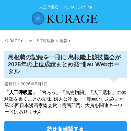
人工呼吸器 ｜ KURAGE online
KURAGE online | 人工呼吸器 の情報
>
島根勢の記録を一冊に 島根陸上競技協会が
2025年の上位成績まとめ発刊|au Webポー
タル
投稿日：
2026年5月1日
「
人工呼吸器
」「胃ろう」「気管切開」「人工透析」の体
験談を書くことの意味. 婦人公論.jp · 『漫画いしぶみ』が
第55回日本漫画家協会賞〈萬画部門〉大賞を関連キーワ
ードはありません
続きを確認する