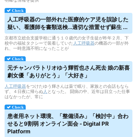
人工呼吸器
の一部外れた医療的ケア児を誤診した
疑い、看護師を書類送検…適切な措置せず蘇生 ...
京都市立総合支援学校に通う１０歳代の女子生徒が昨年２月、下
校中の福祉タクシーで装着していた
人工呼吸器
の機器の一部が外
れ、一時意識不明になったことが
元チャンバラトリオゆう輝哲也さん死去 娘の新喜
劇女優「ありがとう」「大好き」
人工呼吸器
をつけたゆう輝さんは薬で眠り、家族との会話もなら
ず、４日夜に帰らぬ
人
となった。 闘病の中、近年は目立った仕事
はなかったが、常に
患者用ネット環境、「整備済み」「検討中」合わ
せると9割弱 オンライン面会 - Digital PR
Platform