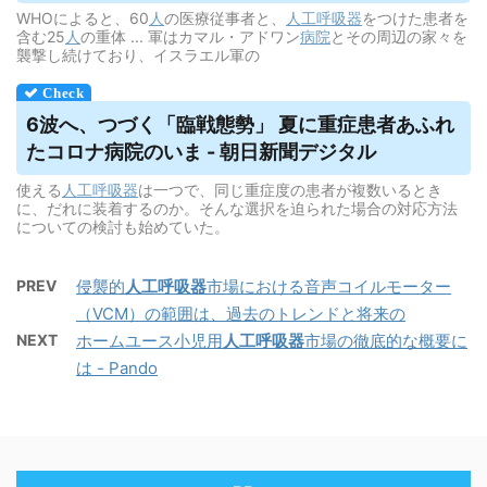
WHOによると、60
人
の医療従事者と、
人工呼吸器
をつけた患者を
含む25
人
の重体 ... 軍はカマル・アドワン
病院
とその周辺の家々を
襲撃し続けており、イスラエル軍の
6波へ、つづく「臨戦態勢」 夏に重症患者あふれ
たコロナ病院のいま - 朝日新聞デジタル
使える
人工呼吸器
は一つで、同じ重症度の患者が複数いるとき
に、だれに装着するのか。そんな選択を迫られた場合の対応方法
についての検討も始めていた。
PREV
侵襲的
人工呼吸器
市場における音声コイルモーター
（VCM）の範囲は、過去のトレンドと将来の
NEXT
ホームユース小児用
人工呼吸器
市場の徹底的な概要に
は - Pando