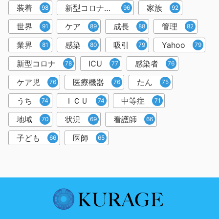
装着
新型コロナウイルス
家族
98
96
92
世界
ケア
成長
管理
91
89
88
82
業界
感染
吸引
Yahoo
81
80
79
79
新型コロナ
ICU
感染者
78
77
76
ケア児
医療機器
たん
76
76
75
うち
ＩＣＵ
中等症
74
74
71
地域
状況
看護師
70
69
66
子ども
医師
66
65