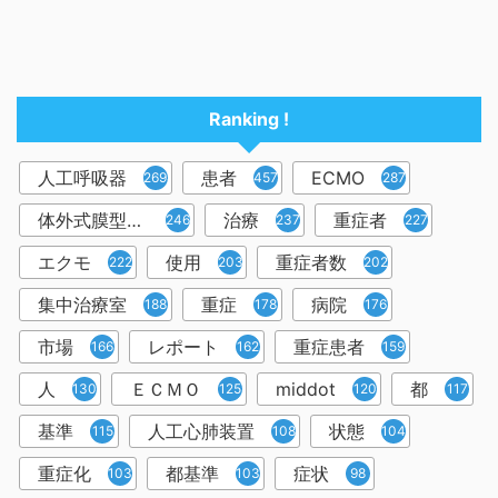
Ranking !
人工呼吸器
患者
ECMO
2698
457
287
体外式膜型人工肺
治療
重症者
246
237
227
エクモ
使用
重症者数
222
203
202
集中治療室
重症
病院
188
178
176
市場
レポート
重症患者
166
162
159
人
ＥＣＭＯ
middot
都
130
125
120
117
基準
人工心肺装置
状態
115
108
104
重症化
都基準
症状
103
103
98