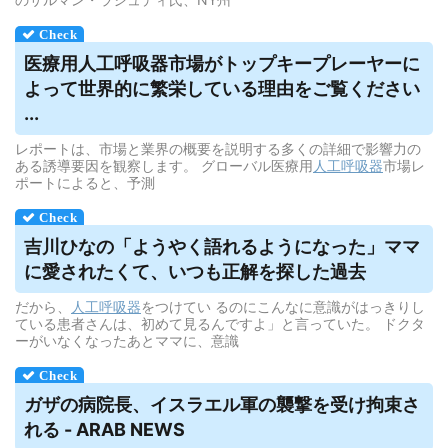
医療用
人工呼吸器
市場がトップキープレーヤーに
よって世界的に繁栄している理由をご覧ください
...
レポートは、市場と業界の概要を説明する多くの詳細で影響力の
ある誘導要因を観察します。 グローバル医療用
人工呼吸器
市場レ
ポートによると、予測
吉川ひなの「ようやく語れるようになった」ママ
に愛されたくて、いつも正解を探した過去
だから、
人工呼吸器
をつけてい るのにこんなに意識がはっきりし
ている患者さんは、初めて見るんですよ」と言っていた。 ドクタ
ーがいなくなったあとママに、意識
ガザの病院長、イスラエル軍の襲撃を受け拘束さ
れる - ARAB NEWS