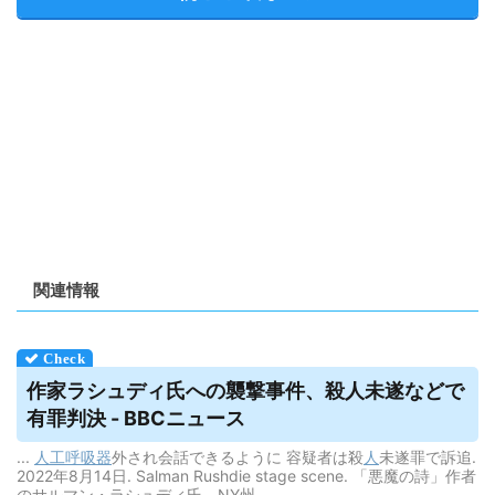
関連情報
作家ラシュディ氏への襲撃事件、殺人未遂などで
有罪判決 - BBCニュース
...
人工呼吸器
外され会話できるように 容疑者は殺
人
未遂罪で訴追.
2022年8月14日. Salman Rushdie stage scene. 「悪魔の詩」作者
のサルマン・ラシュディ氏、NY州