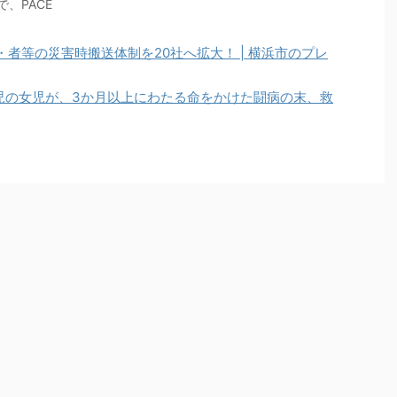
、PACE
者等の災害時搬送体制を20社へ拡大！ | 横浜市のプレ
熟児の女児が、3か月以上にわたる命をかけた闘病の末、救