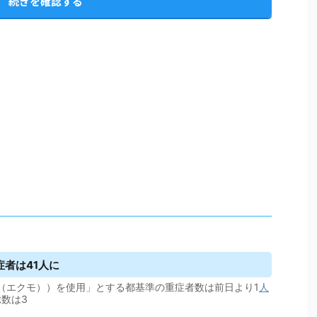
続きを確認する
症者は41人に
O（エクモ））を使用」とする都基準の重症者数は前日より1
人
数は3