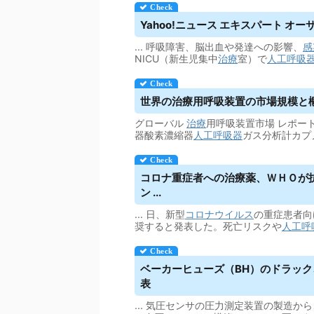
Yahoo!ニュース エキスパート オ
... 呼吸障害、脳出血や発達への影響、
感
NICU（新生児集中
治療
室）で
人工呼吸
世界の治療用
呼吸
装置の市場規模と概要20
グローバル
治療
用呼吸装置市場 レポート2
器酸素濃縮器
人工呼吸器
ガス分析計カプ
コロナ重症者への治療薬、ＷＨＯが
ン ...
... 日、新型
コロナウイルス
の重症患者向
奨すると発表した。死亡リスクや
人工呼
ベーカーヒューズ（BH）のドラッ
表
... 気圧センサの圧力測定装置の製造