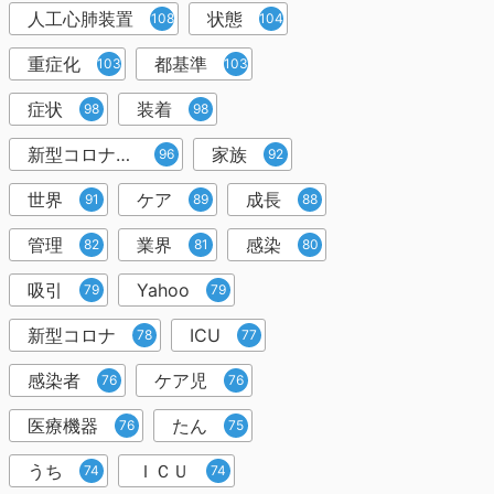
人工心肺装置
状態
108
104
重症化
都基準
103
103
症状
装着
98
98
新型コロナウイルス
家族
96
92
世界
ケア
成長
91
89
88
管理
業界
感染
82
81
80
吸引
Yahoo
79
79
新型コロナ
ICU
78
77
感染者
ケア児
76
76
医療機器
たん
76
75
うち
ＩＣＵ
74
74