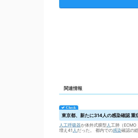
関連情報
東京都、新たに314人の感染確認 重
人工呼吸器
か体外式膜型
人
工肺（ECM
増え41
人
だった。 都内での
感染
確認の総