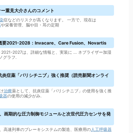
ーサー重見大介さんのコメント
染
症などのリスクが高くなります。 一方で、現在は
器
や栄養管理、脳や目・耳の定期
21-2028：Invacare、Care Fusion、Novartis
021-2027は、詳細な情報と、実装に ... ネブライザー加湿
ノグラフ.
抗炎症薬「バリシチニブ」強く推奨（読売新聞オンライ
け
治療
薬として、抗炎症薬「バリシチニブ」の使用を強く推
吸器
の使用の減少がみ.
ク、画期的な圧力制御モジュールと次世代圧力センサを発
から、高速列車のブレーキシステムの製造、医療用の
人工呼吸器