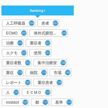
Ranking !
人工呼吸器
患者
2698
457
ECMO
体外式膜型人工肺
287
246
治療
重症者
237
227
エクモ
使用
222
203
重症者数
集中治療室
202
188
重症
病院
市場
178
176
166
レポート
重症患者
162
159
人
ＥＣＭＯ
130
125
middot
都
基準
120
117
115