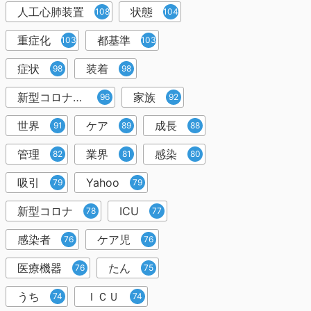
人工心肺装置
状態
108
104
重症化
都基準
103
103
症状
装着
98
98
新型コロナウイルス
家族
96
92
世界
ケア
成長
91
89
88
管理
業界
感染
82
81
80
吸引
Yahoo
79
79
新型コロナ
ICU
78
77
感染者
ケア児
76
76
医療機器
たん
76
75
うち
ＩＣＵ
74
74