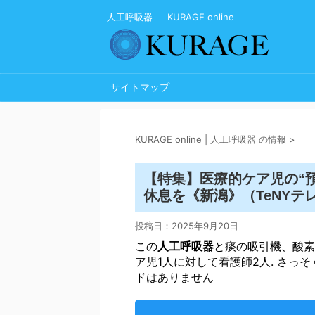
人工呼吸器 ｜ KURAGE online
サイトマップ
KURAGE online | 人工呼吸器 の情報
>
【特集】医療的ケア児の“預
休息を《新潟》（TeNYテレビ
投稿日：
2025年9月20日
この
人工呼吸器
と痰の吸引機、酸素
ア児1人に対して看護師2人. さっ
ドはありません