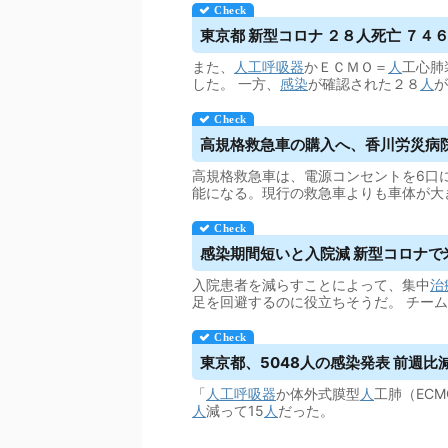
東京都 新型コロナ ２８人死亡 ７４
また、
人工呼吸器
かＥＣＭＯ＝
人
工心肺
した。 一方、
感染
が確認された２８
人
が
高規格救急車の購入へ、香川労災病院が
高規格救急車は、電源コンセントを6口
能になる。現行の救急車よりも車体が大
感染期間短いと入院減 新型コロナで
入院患者を減らすことによって、集中
治
足を回避するのに役立ちそうだ。 チー
東京都、5048人の感染発表 前週比減
「
人工呼吸器
か体外式膜型
人
工肺（EC
人
減って15
人
だった。