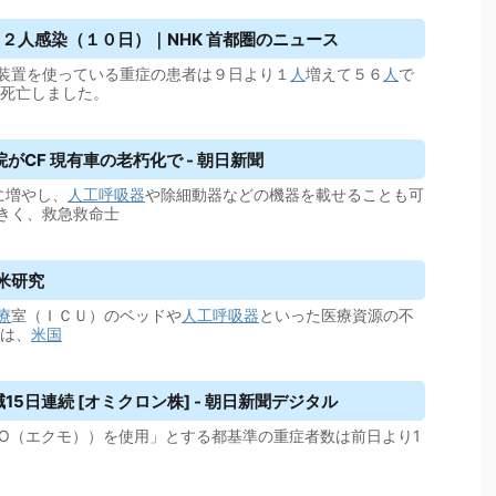
６２人感染（１０日）｜NHK 首都圏のニュース
装置を使っている重症の患者は９日より１
人
増えて５６
人
で
死亡しました。
CF 現有車の老朽化で - 朝日新聞
に増やし、
人工呼吸器
や除細動器などの機器を載せることも可
きく、救急救命士
米研究
療
室（ＩＣＵ）のベッドや
人工呼吸器
といった医療資源の不
ムは、
米国
15日連続 [オミクロン株] - 朝日新聞デジタル
MO（エクモ））を使用」とする都基準の重症者数は前日より1