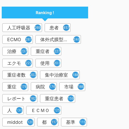
Ranking !
人工呼吸器
患者
2698
457
ECMO
体外式膜型人工肺
287
246
治療
重症者
237
227
エクモ
使用
222
203
重症者数
集中治療室
202
188
重症
病院
市場
178
176
166
レポート
重症患者
162
159
人
ＥＣＭＯ
130
125
middot
都
基準
120
117
115