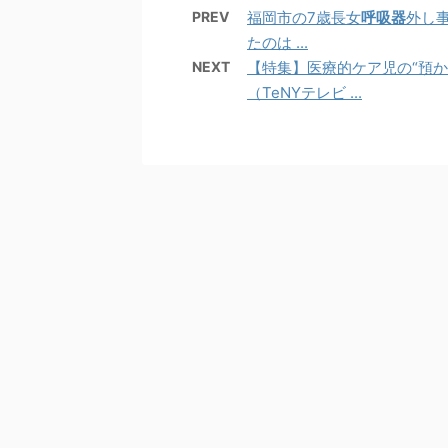
PREV
福岡市の7歳長女
呼吸器
外し
たのは ...
NEXT
【特集】医療的ケア児の“預か
（TeNYテレビ ...