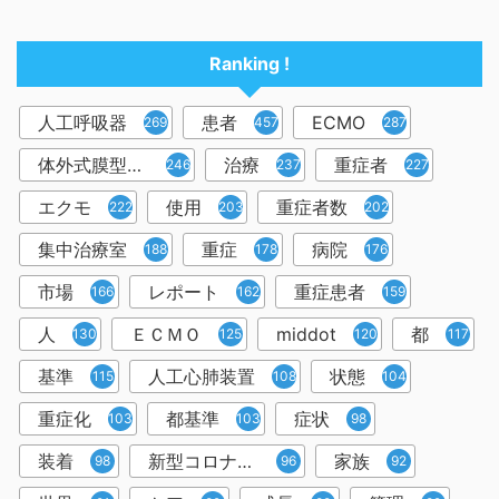
Ranking !
人工呼吸器
患者
ECMO
2698
457
287
体外式膜型人工肺
治療
重症者
246
237
227
エクモ
使用
重症者数
222
203
202
集中治療室
重症
病院
188
178
176
市場
レポート
重症患者
166
162
159
人
ＥＣＭＯ
middot
都
130
125
120
117
基準
人工心肺装置
状態
115
108
104
重症化
都基準
症状
103
103
98
装着
新型コロナウイルス
家族
98
96
92