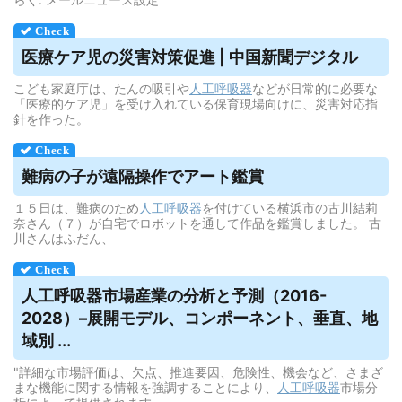
医療ケア児の災害対策促進 | 中国新聞デジタル
こども家庭庁は、たんの吸引や
人工呼吸器
などが日常的に必要な
「医療的ケア児」を受け入れている保育現場向けに、災害対応指
針を作った。
難病の子が遠隔操作でアート鑑賞
１５日は、難病のため
人工呼吸器
を付けている横浜市の古川結莉
奈さん（７）が自宅でロボットを通して作品を鑑賞しました。 古
川さんはふだん、
人工呼吸器
市場産業の分析と予測（2016-
2028）–展開モデル、コンポーネント、垂直、地
域別 ...
"詳細な市場評価は、欠点、推進要因、危険性、機会など、さまざ
まな機能に関する情報を強調することにより、
人工呼吸器
市場分