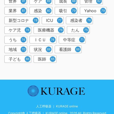
世界
ケア
成長
管理
91
89
88
82
業界
感染
吸引
Yahoo
81
80
79
79
新型コロナ
ICU
感染者
78
77
76
ケア児
医療機器
たん
76
76
75
うち
ＩＣＵ
中等症
74
74
71
地域
状況
看護師
70
69
66
子ども
医師
66
65
人工呼吸器 ｜ KURAGE online
Copyright© 人工呼吸器 ｜ KURAGE online , 2026 All Rights Reserved