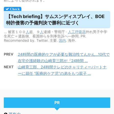
析によって提供されます。
【Tech briefing】サムスンディスプレイ、BOE
特許侵害の予備判決で勝利に近づく
... 被害１００
人
超、９
人
逮捕・警視庁 ·
人工呼吸器
外れ男子中学
生死亡＝遺族側、看護師らを刑事告訴へ―静岡. PR.
Recommended by. Twitter. 主要.
国内
. 海外.
PREV
24時間の医療的ケアが必要な難治性てんかん…10代で
在宅介護経験の山崎育三郎が『24時間 ...
NEXT
山崎育三郎、24時間テレビのチャリティーパートナ
ーに就任 “医療的ケア児”の弟をもつ双子 ...
PR