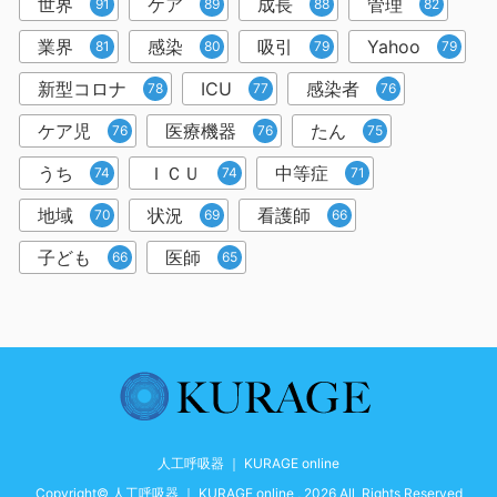
世界
ケア
成長
管理
91
89
88
82
業界
感染
吸引
Yahoo
81
80
79
79
新型コロナ
ICU
感染者
78
77
76
ケア児
医療機器
たん
76
76
75
うち
ＩＣＵ
中等症
74
74
71
地域
状況
看護師
70
69
66
子ども
医師
66
65
人工呼吸器 ｜ KURAGE online
Copyright© 人工呼吸器 ｜ KURAGE online , 2026 All Rights Reserved