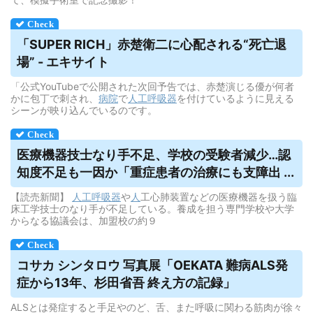
「SUPER RICH」赤楚衛二に心配される“死亡退
場” - エキサイト
「公式YouTubeで公開された次回予告では、赤楚演じる優が何者
かに包丁で刺され、
病院
で
人工呼吸器
を付けているように見える
シーンが映り込んでいるのです。
医療機器技士なり手不足、学校の受験者減少…認
知度不足も一因か「重症患者の治療にも支障出 ...
【読売新聞】
人工呼吸器
や
人
工心肺装置などの医療機器を扱う臨
床工学技士のなり手が不足している。養成を担う専門学校や大学
からなる協議会は、加盟校の約９
コサカ シンタロウ 写真展「OEKATA 難病ALS発
症から13年、杉田省吾 終え方の記録」
ALSとは発症すると手足やのど、舌、また呼吸に関わる筋肉が徐々