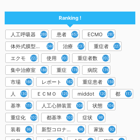
Ranking !
人工呼吸器
患者
ECMO
2698
457
287
体外式膜型人工肺
治療
重症者
246
237
227
エクモ
使用
重症者数
222
203
202
集中治療室
重症
病院
188
178
176
市場
レポート
重症患者
166
162
159
人
ＥＣＭＯ
middot
都
130
125
120
117
基準
人工心肺装置
状態
115
108
104
重症化
都基準
症状
103
103
98
装着
新型コロナウイルス
家族
98
96
92