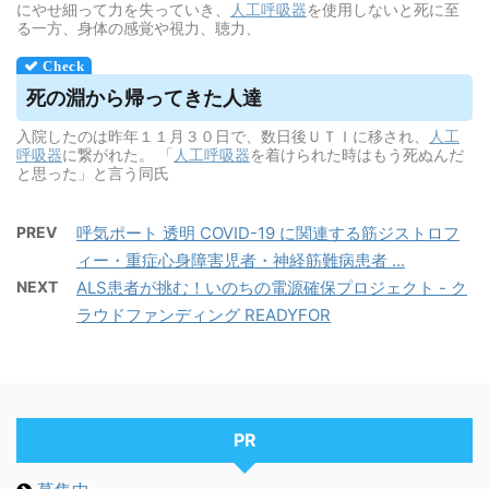
にやせ細って力を失っていき、
人工呼吸器
を使用しないと死に至
る一方、身体の感覚や視力、聴力、
死の淵から帰ってきた人達
入院したのは昨年１１月３０日で、数日後ＵＴＩに移され、
人工
呼吸器
に繋がれた。 「
人工呼吸器
を着けられた時はもう死ぬんだ
と思った」と言う同氏
PREV
呼気ポート 透明 COVID-19 に関連する筋ジストロフ
ィー・重症心身障害児者・神経筋難病患者 ...
NEXT
ALS患者が挑む！いのちの電源確保プロジェクト - ク
ラウドファンディング READYFOR
PR