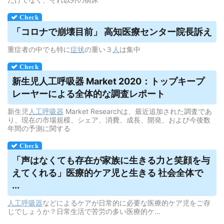
「コロナで崩壊目前」 高知医療センター院長訴え
重症者の中でも特に
症状
の重い３
人
は集中
新生児
人工呼吸器
Market 2020：トップキープ
レーヤーによる全体的な調査レポート
新生児
人工呼吸器
Market Researchは、最近追加された調査であ
り、現在の市場規模、シェア、消費、成長、開発、および今後数
年間の予測に関する
「声はなくても存在が家族に生きる力と笑顔を与
えてくれる」医療的ケア児と生きる 社会全体で
...
人工呼吸器
などによるケアが日常的に必要な医療的ケア児をご存
じでしょうか？日常生活で苦労の多い医療的ケ...