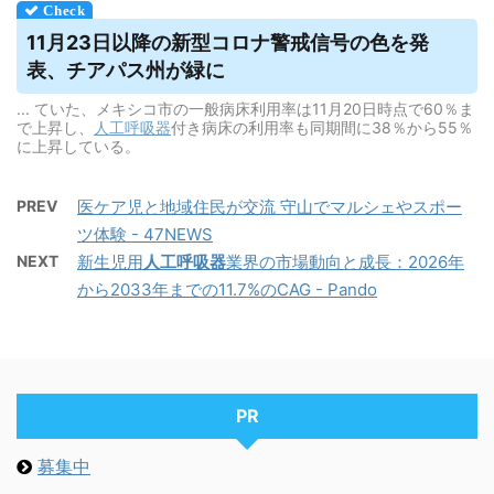
11月23日以降の新型コロナ警戒信号の色を発
表、チアパス州が緑に
... ていた、メキシコ市の一般病床利用率は11月20日時点で60％ま
で上昇し、
人工呼吸器
付き病床の利用率も同期間に38％から55％
に上昇している。
PREV
医ケア児と地域住民が交流 守山でマルシェやスポー
ツ体験 - 47NEWS
NEXT
新生児用
人工呼吸器
業界の市場動向と成長：2026年
から2033年までの11.7%のCAG - Pando
PR
募集中