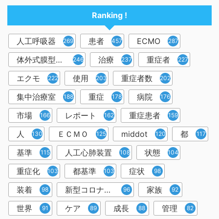
Ranking !
人工呼吸器
患者
ECMO
2698
457
287
体外式膜型人工肺
治療
重症者
246
237
227
エクモ
使用
重症者数
222
203
202
集中治療室
重症
病院
188
178
176
市場
レポート
重症患者
166
162
159
人
ＥＣＭＯ
middot
都
130
125
120
117
基準
人工心肺装置
状態
115
108
104
重症化
都基準
症状
103
103
98
装着
新型コロナウイルス
家族
98
96
92
世界
ケア
成長
管理
91
89
88
82