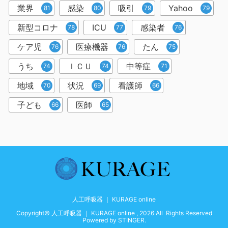
業界
感染
吸引
Yahoo
81
80
79
79
新型コロナ
ICU
感染者
78
77
76
ケア児
医療機器
たん
76
76
75
うち
ＩＣＵ
中等症
74
74
71
地域
状況
看護師
70
69
66
子ども
医師
66
65
人工呼吸器 ｜ KURAGE online
Copyright© 人工呼吸器 ｜ KURAGE online , 2026 All Rights Reserved
Powered by
STINGER
.