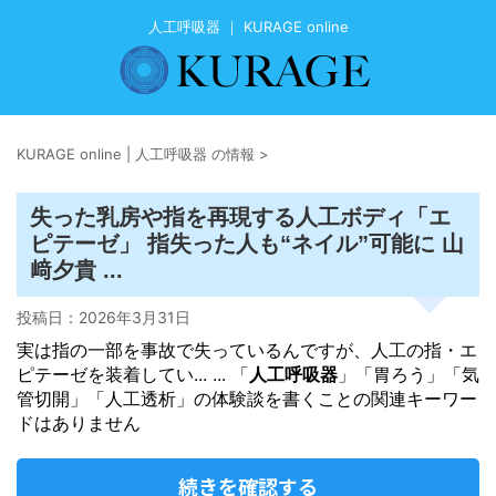
人工呼吸器 ｜ KURAGE online
KURAGE online | 人工呼吸器 の情報
>
人工
失った乳房や指を再現する
ボディ「エ
ピテーゼ」 指失った人も“ネイル”可能に 山
﨑夕貴 ...
投稿日：
2026年3月31日
実は指の一部を事故で失っているんですが、人工の指・エ
ピテーゼを装着してい... ... 「
人工呼吸器
」「胃ろう」「気
管切開」「人工透析」の体験談を書くことの関連キーワー
ドはありません
続きを確認する