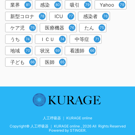
業界
感染
吸引
Yahoo
81
80
79
79
新型コロナ
ICU
感染者
78
77
76
ケア児
医療機器
たん
76
76
75
うち
ＩＣＵ
中等症
74
74
71
地域
状況
看護師
70
69
66
子ども
医師
66
65
人工呼吸器 ｜ KURAGE online
Copyright© 人工呼吸器 ｜ KURAGE online , 2026 All Rights Reserved
Powered by
STINGER
.