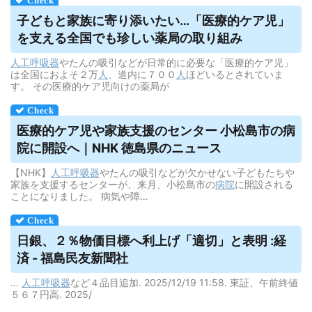
子どもと家族に寄り添いたい…「医療的ケア児」
を支える全国でも珍しい薬局の取り組み
人工呼吸器
やたんの吸引などが日常的に必要な「医療的ケア児」
は全国におよそ２万
人
、道内に７００
人
ほどいるとされていま
す。 その医療的ケア児向けの薬局が
医療的ケア児や家族支援のセンター 小松島市の病
院に開設へ｜NHK 徳島県のニュース
【NHK】
人工呼吸器
やたんの吸引などが欠かせない子どもたちや
家族を支援するセンターが、来月、小松島市の
病院
に開設される
ことになりました。 病気や障…
日銀、２％物価目標へ利上げ「適切」と表明 :経
済 - 福島民友新聞社
...
人工呼吸器
など４品目追加. 2025/12/19 11:58. 東証、午前終値
５６７円高. 2025/