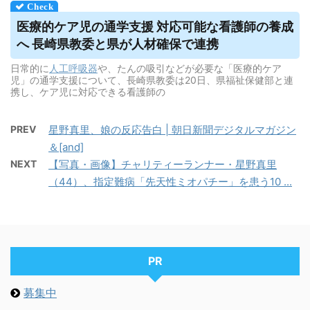
医療的ケア児の通学支援 対応可能な看護師の養成
へ 長崎県教委と県が人材確保で連携
日常的に
人工呼吸器
や、たんの吸引などが必要な「医療的ケア
児」の通学支援について、長崎県教委は20日、県福祉保健部と連
携し、ケア児に対応できる看護師の
PREV
星野真里、娘の反応告白 | 朝日新聞デジタルマガジン
＆[and]
NEXT
【写真・画像】チャリティーランナー・星野真里
（44）、指定難病「先天性ミオパチー」を患う10 ...
PR
募集中