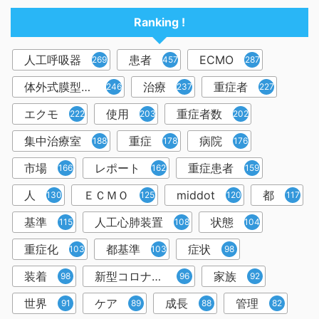
Ranking !
人工呼吸器
患者
ECMO
2698
457
287
体外式膜型人工肺
治療
重症者
246
237
227
エクモ
使用
重症者数
222
203
202
集中治療室
重症
病院
188
178
176
市場
レポート
重症患者
166
162
159
人
ＥＣＭＯ
middot
都
130
125
120
117
基準
人工心肺装置
状態
115
108
104
重症化
都基準
症状
103
103
98
装着
新型コロナウイルス
家族
98
96
92
世界
ケア
成長
管理
91
89
88
82