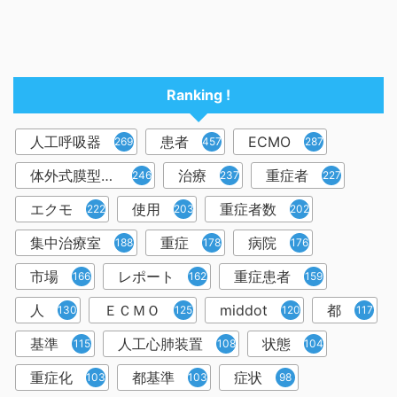
Ranking !
人工呼吸器
患者
ECMO
2698
457
287
体外式膜型人工肺
治療
重症者
246
237
227
エクモ
使用
重症者数
222
203
202
集中治療室
重症
病院
188
178
176
市場
レポート
重症患者
166
162
159
人
ＥＣＭＯ
middot
都
130
125
120
117
基準
人工心肺装置
状態
115
108
104
重症化
都基準
症状
103
103
98