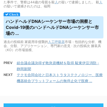
た事件で、警察は44歳の母親を殺
人
の疑いで逮捕しました。 殺
人
の疑いで逮捕されたのは、福岡
ハンドヘルドDNAシーケンサー市場の洞察と
Covid-19後のハンドヘルドDNAシーケンサー市
場の ...
過去の投稿前 家庭用非侵襲的
人工呼吸器
市場：包括的な分析、機
会、分類、アプリケーション、専門家の意見 · 次の投稿次 膝装具
（KO）の市場規模、
PREV
組合議会議決得ず救急資機材を取得 駿東伊豆消防 -
静岡新聞
NEXT
テクモ合同会社と日本ストラタステクノロジー、医療
機器統合プラットフォームの無停止化で医療 ...