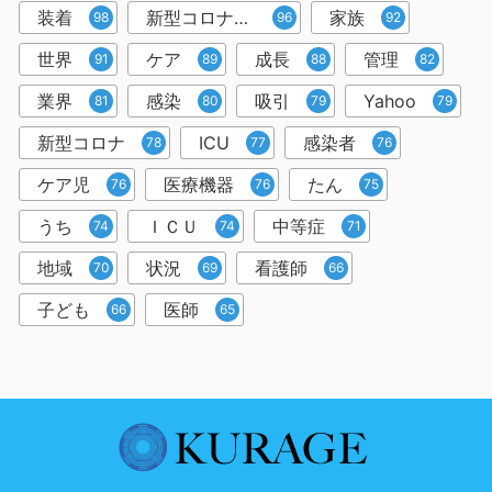
装着
新型コロナウイルス
家族
98
96
92
世界
ケア
成長
管理
91
89
88
82
業界
感染
吸引
Yahoo
81
80
79
79
新型コロナ
ICU
感染者
78
77
76
ケア児
医療機器
たん
76
76
75
うち
ＩＣＵ
中等症
74
74
71
地域
状況
看護師
70
69
66
子ども
医師
66
65