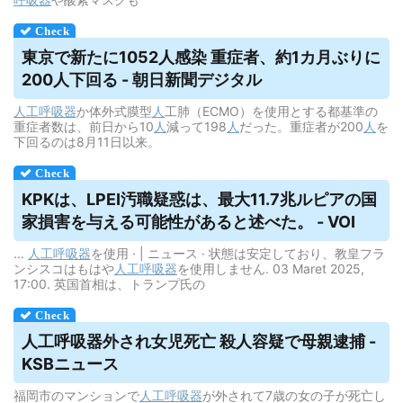
東京で新たに1052人感染 重症者、約1カ月ぶりに
200人下回る - 朝日新聞デジタル
人工呼吸器
か体外式膜型
人
工肺（ECMO）を使用とする都基準の
重症者数は、前日から10
人
減って198
人
だった。重症者が200
人
を
下回るのは8月11日以来。
KPKは、LPEI汚職疑惑は、最大11.7兆ルピアの国
家損害を与える可能性があると述べた。 - VOI
...
人工呼吸器
を使用 · | ニュース · 状態は安定しており、教皇フラ
ンシスコはもはや
人工呼吸器
を使用しません. 03 Maret 2025,
17:00. 英国首相は、トランプ氏の
人工呼吸器
外され女児死亡 殺人容疑で母親逮捕 -
KSBニュース
福岡市のマンションで
人工呼吸器
が外されて7歳の女の子が死亡し