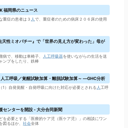
K 福岡県のニュース
な重症の患者は３
人
で、重症者のための病床２０６床の使用
先天性ミオパチー』で「世界の見え方が変わった」母が
難病で、移動は車椅子、
人工呼吸器
を使いながらの生活を送
ャンプをしたり、鉄棒
～
人工呼吸
／覚醒試験加算・離脱試験加算～ —GHC分析
 （1）自発覚醒・自発呼吸に向けた対応が必要とされる
人
工呼
センターを開設 - 大分合同新聞
どを必要とする「医療的ケア児（医ケア児）」の相談にワン
を図るほか、
社会
全体