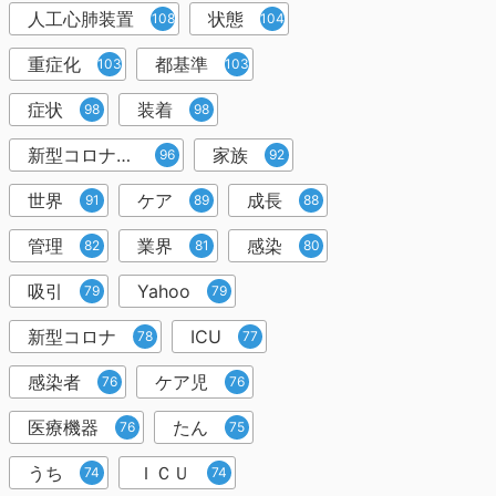
人工心肺装置
状態
108
104
重症化
都基準
103
103
症状
装着
98
98
新型コロナウイルス
家族
96
92
世界
ケア
成長
91
89
88
管理
業界
感染
82
81
80
吸引
Yahoo
79
79
新型コロナ
ICU
78
77
感染者
ケア児
76
76
医療機器
たん
76
75
うち
ＩＣＵ
74
74