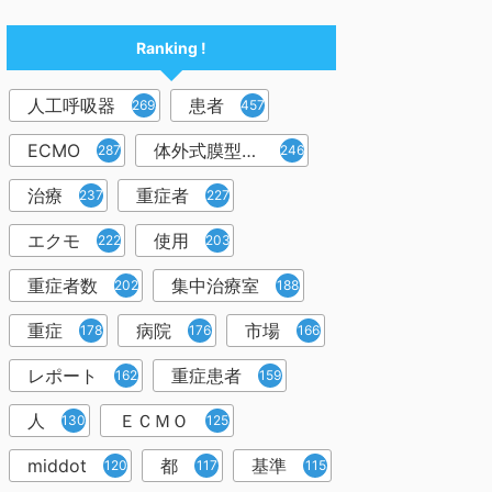
Ranking !
人工呼吸器
患者
2698
457
ECMO
体外式膜型人工肺
287
246
治療
重症者
237
227
エクモ
使用
222
203
重症者数
集中治療室
202
188
重症
病院
市場
178
176
166
レポート
重症患者
162
159
人
ＥＣＭＯ
130
125
middot
都
基準
120
117
115