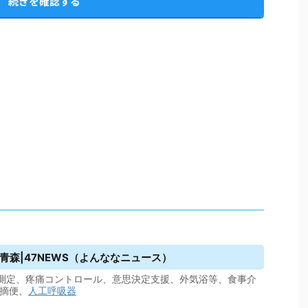
続きを確認する
青森|47NEWS（よんななニュース）
バイタル測定、疼痛コントロール、意思決定支援、外気浴等、食事介
、摘便、
人工呼吸器