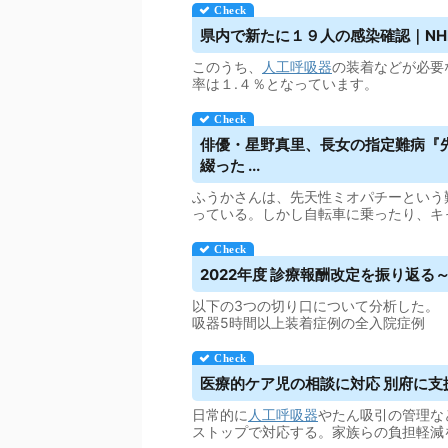
県内で新たに１９人の感染確認｜NH
このうち、
人工呼吸器
の装着などが必要
率は１.４％となっています。
俳優・星野真里、長女の指定難病『
綴った ...
ふうかさんは、先天性ミオパチーという
っている。しかし自転車に乗ったり、キ
2022年度 診療報酬改定を振り返る
以下の3つの切り口について分析した。
吸器5時間以上装着症例の全入院症例
医療的ケア児の相談に対応 別府に支援
日常的に
人工呼吸器
やたん吸引の管理な
ストップで対応する。家族らの負担軽減