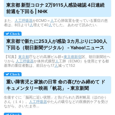
東京都 新型コロナ 2万9115人感染確認 4日連続
前週を下回る | NHK
また、
人工呼吸器
かECMO＝
人
工心肺装置を使っている重症の患
者は、8日より1
人
増えて40
人
でした。 あわせて読みたい.
東京都で新たに253人が感染 3カ月ぶりに300人
下回る（朝日新聞デジタル） - Yahoo!ニュース
【写真】
東京都
庁などの高層ビル群=
東京都
新宿
区、朝日新聞社ヘ
リから
人工呼吸器
か体外式膜型
人
工肺（ECMO）を使用とする都
基準の重症者数は、前日から17
人
減って152
重い障害児と家族の日常 命の喜びかみ締めて ド
キュメンタリー映画「帆花」 - 東京新聞
生後すぐに「脳死に近い状態」と告げられた西村帆花（ほのか）
さん（１４）。
人工呼吸器
やたんの吸引などの医療的ケアを受け
ながら、さいたま市...