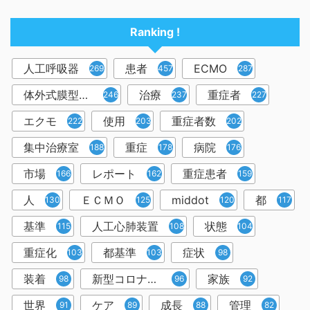
Ranking !
人工呼吸器
患者
ECMO
2698
457
287
体外式膜型人工肺
治療
重症者
246
237
227
エクモ
使用
重症者数
222
203
202
集中治療室
重症
病院
188
178
176
市場
レポート
重症患者
166
162
159
人
ＥＣＭＯ
middot
都
130
125
120
117
基準
人工心肺装置
状態
115
108
104
重症化
都基準
症状
103
103
98
装着
新型コロナウイルス
家族
98
96
92
世界
ケア
成長
管理
91
89
88
82