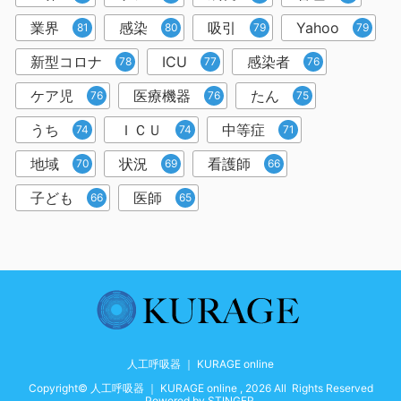
業界
感染
吸引
Yahoo
81
80
79
79
新型コロナ
ICU
感染者
78
77
76
ケア児
医療機器
たん
76
76
75
うち
ＩＣＵ
中等症
74
74
71
地域
状況
看護師
70
69
66
子ども
医師
66
65
人工呼吸器 ｜ KURAGE online
Copyright© 人工呼吸器 ｜ KURAGE online , 2026 All Rights Reserved
Powered by
STINGER
.