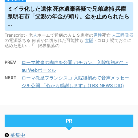
ミイラ化した遺体 死体遺棄容疑で兄弟逮捕 兵庫
県明石市「父親の年金が頼り。金を止められたら
...
Transcript · 老
人
ホームで難病のＡＬＳ患者の
男性
死亡
人工呼吸器
の電源落ちる 何者かに切られた可能性も
大阪
· コロナ禍でお金に
込めた思い…「 · 限界集落の
PREV
ローマ教皇の肉声を公開 バチカン、入院後初めて -
au Webポータル
NEXT
ローマ教皇フランシスコ 入院後初めて音声メッセー
ジを公開 「心から感謝します」(TBS NEWS DIG)
PR
募集中