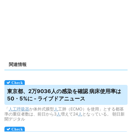
関連情報
東京都、2万9036人の感染を確認 病床使用率は
50・5%に - ライブドアニュース
「
人工呼吸器
か体外式膜型
人
工肺（ECMO）を使用」とする都基
準の重症者数は、前日から3
人
増えて24
人
となっている。 朝日新
聞デジタル