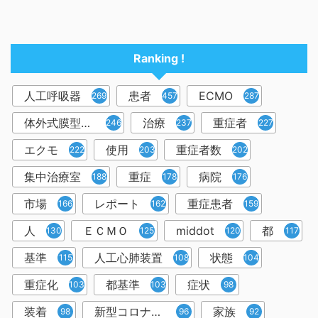
Ranking !
人工呼吸器
患者
ECMO
2698
457
287
体外式膜型人工肺
治療
重症者
246
237
227
エクモ
使用
重症者数
222
203
202
集中治療室
重症
病院
188
178
176
市場
レポート
重症患者
166
162
159
人
ＥＣＭＯ
middot
都
130
125
120
117
基準
人工心肺装置
状態
115
108
104
重症化
都基準
症状
103
103
98
装着
新型コロナウイルス
家族
98
96
92