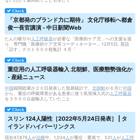
「京都発のブランド力に期待」 文化庁移転へ都倉
俊一長官講演 - 中日新聞Web
たんの吸引や
人工呼吸器
が必要な「医療的ケア児」への支援を巡
り、専門職「医療的ケア児等コーディネーター... 12月5日. 英語
「話す」テスト５００校集計 ４月「
重症用の
人工呼吸器
輸入 北朝鮮、医療態勢強化か
- 産経ニュース
中国
税関総署が２０日発表した貿易統計で、
北朝鮮
が６月に
中国
から、重症の呼吸障害がある患者に使う気管挿入式の
人工呼吸器
を３５００台超輸入していたこと
スリン 124人陽性［2022年5月24日発表］ | タ
イランドハイパーリンクス
現在47,879
人
が
治療
中。1,034
人
が重症・重篤で、521
人
が
人工呼