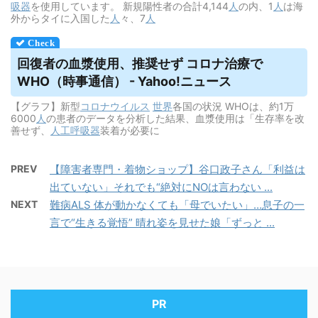
吸器
を使用しています。 新規陽性者の合計4,144
人
の内、1
人
は海
外からタイに入国した
人
々、7
人
回復者の血漿使用、推奨せず コロナ治療で
WHO（時事通信） - Yahoo!ニュース
【グラフ】新型
コロナウイルス
世界
各国の状況 WHOは、約1万
6000
人
の患者のデータを分析した結果、血漿使用は「生存率を改
善せず、
人工呼吸器
装着が必要に
PREV
【障害者専門・着物ショップ】谷口政子さん「利益は
出ていない」それでも“絶対にNOは言わない ...
NEXT
難病ALS 体が動かなくても「母でいたい」…息子の一
言で“生きる覚悟” 晴れ姿を見せた娘「ずっと ...
PR