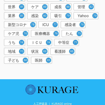
世界
ケア
成長
管理
91
89
88
82
業界
感染
吸引
Yahoo
81
80
79
79
新型コロナ
ICU
感染者
78
77
76
ケア児
医療機器
たん
76
76
75
うち
ＩＣＵ
中等症
74
74
71
地域
状況
看護師
70
69
66
子ども
医師
66
65
人工呼吸器 ｜ KURAGE online