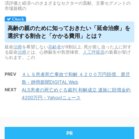
済評価と経済へのさまざまなセクターの貢献、主要セグメントの
市場規模の
高齢の親のために知っておきたい「延命治療」を
選択する割合と「かかる費用」とは？
延命
治療
を希望しない
高齢者
が9割以上. 死が差し迫った
人
に対す
る延命
治療
とは、心肺蘇生や気管挿管、
人工呼吸器
の装着が挙げ
られます。この
PREV
ＡＬＳ患者死亡事故で和解 ４２００万円賠償、鹿児
島 - 静岡新聞DIGITAL Web
NEXT
ALS患者の死亡めぐる裁判 和解成立 遺族に賠償金約
4200万円 - Yahoo!ニュース
PR