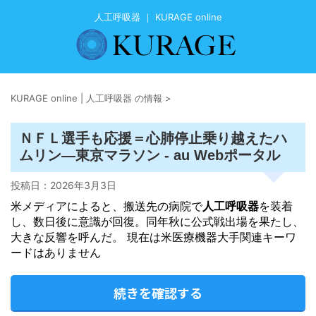
人工呼吸器 ｜ KURAGE online
KURAGE online | 人工呼吸器 の情報
>
ＮＦＬ選手も応援＝心肺停止乗り越えたハ
ムリン―東京マラソン - au Webポータル
投稿日：
2026年3月3日
米メディアによると、搬送先の病院で
人工呼吸器
を装着
し、数日後に意識が回復。同年秋に公式戦出場を果たし、
大きな反響を呼んだ。 現在は米医療機器大手関連キーワ
ードはありません
続きを確認する