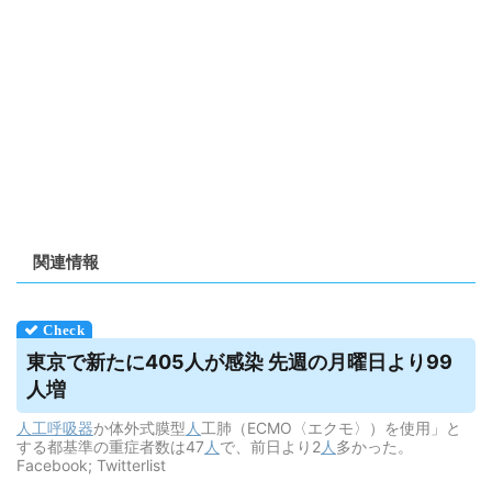
関連情報
東京で新たに405人が感染 先週の月曜日より99
人増
人工呼吸器
か体外式膜型
人
工肺（ECMO〈エクモ〉）を使用」と
する都基準の重症者数は47
人
で、前日より2
人
多かった。
Facebook; Twitterlist