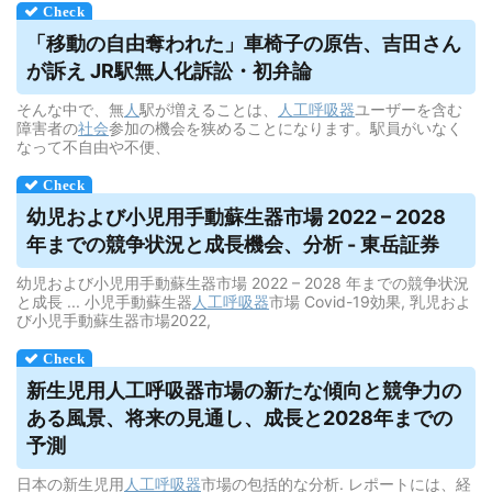
「移動の自由奪われた」車椅子の原告、吉田さん
が訴え JR駅無人化訴訟・初弁論
そんな中で、無
人
駅が増えることは、
人工呼吸器
ユーザーを含む
障害者の
社会
参加の機会を狭めることになります。駅員がいなく
なって不自由や不便、
幼児および小児用手動蘇生器市場 2022 – 2028
年までの競争状況と成長機会、分析 - 東岳証券
幼児および小児用手動蘇生器市場 2022 – 2028 年までの競争状況
と成長 ... 小児手動蘇生器
人工呼吸器
市場 Covid-19効果, 乳児およ
び小児手動蘇生器市場2022,
新生児用
人工呼吸器
市場の新たな傾向と競争力の
ある風景、将来の見通し、成長と2028年までの
予測
日本の新生児用
人工呼吸器
市場の包括的な分析. レポートには、経