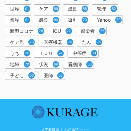
世界
ケア
成長
管理
91
89
88
82
業界
感染
吸引
Yahoo
81
80
79
79
新型コロナ
ICU
感染者
78
77
76
ケア児
医療機器
たん
76
76
75
うち
ＩＣＵ
中等症
74
74
71
地域
状況
看護師
70
69
66
子ども
医師
66
65
人工呼吸器 ｜ KURAGE online