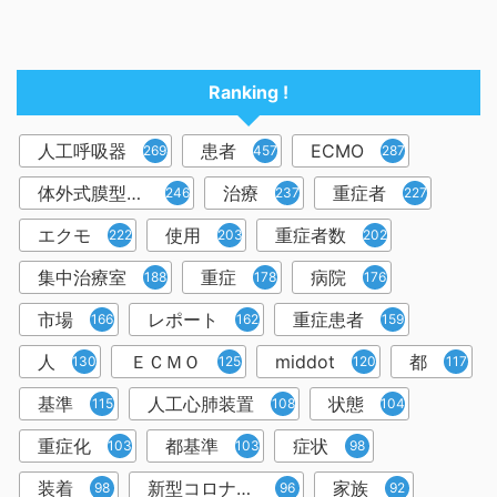
Ranking !
人工呼吸器
患者
ECMO
2698
457
287
体外式膜型人工肺
治療
重症者
246
237
227
エクモ
使用
重症者数
222
203
202
集中治療室
重症
病院
188
178
176
市場
レポート
重症患者
166
162
159
人
ＥＣＭＯ
middot
都
130
125
120
117
基準
人工心肺装置
状態
115
108
104
重症化
都基準
症状
103
103
98
装着
新型コロナウイルス
家族
98
96
92