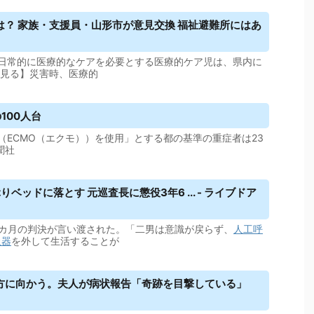
？ 家族・支援員・山形市が意見交換 福祉避難所にはあ
日常的に医療的なケアを必要とする医療的ケア児は、県内に
を見る】災害時、医療的
100人台
（ECMO（エクモ））を使用」とする都の基準の重症者は23
聞社
ッドに落とす 元巡査長に懲役3年6 ... - ライブドア
6カ月の判決が言い渡された。「二男は意識が戻らず、
人工呼
吸器
を外して生活することが
方に向かう。夫人が病状報告「奇跡を目撃している」