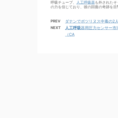
呼吸チューブ、
人工呼吸器
も外されたそ
の力を信じており、彼の回復の奇跡を目
PREV
ダナンでボツリヌス中毒の2人の小児
NEXT
人工呼吸
器用圧力センサー市場
（CA