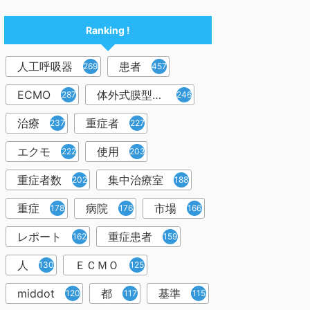
Ranking !
人工呼吸器
患者
2698
457
ECMO
体外式膜型人工肺
287
246
治療
重症者
237
227
エクモ
使用
222
203
重症者数
集中治療室
202
188
重症
病院
市場
178
176
166
レポート
重症患者
162
159
人
ＥＣＭＯ
130
125
middot
都
基準
120
117
115