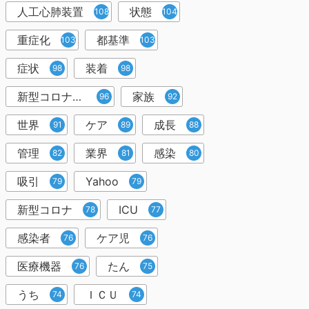
人工心肺装置
状態
108
104
重症化
都基準
103
103
症状
装着
98
98
新型コロナウイルス
家族
96
92
世界
ケア
成長
91
89
88
管理
業界
感染
82
81
80
吸引
Yahoo
79
79
新型コロナ
ICU
78
77
感染者
ケア児
76
76
医療機器
たん
76
75
うち
ＩＣＵ
74
74