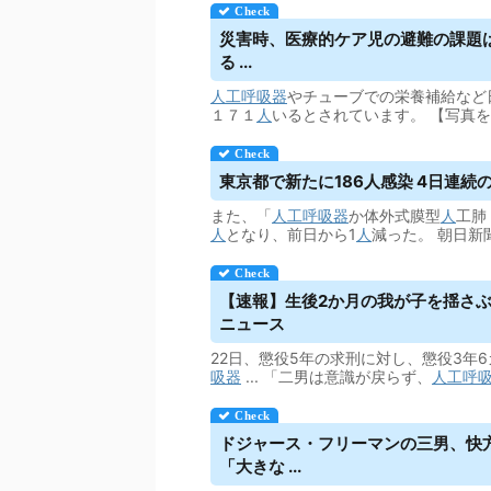
災害時、医療的ケア児の避難の課題は
る ...
人工呼吸器
やチューブでの栄養補給など
１７１
人
いるとされています。 【写真
東京都で新たに186人感染 4日連続の
また、「
人工呼吸器
か体外式膜型
人
工肺
人
となり、前日から1
人
減った。 朝日新
【速報】生後2か月の我が子を揺さぶりベ
ニュース
22日、懲役5年の求刑に対し、懲役3年
吸器
... 「二男は意識が戻らず、
人工呼
ドジャース・フリーマンの三男、快
「大きな ...