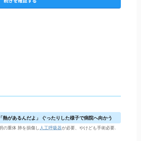
続きを確認する
朝「熱があるんだよ」 ぐったりした様子で病院へ向かう
明の重体 肺を損傷し
人工呼吸器
が必要、やけども手術必要.