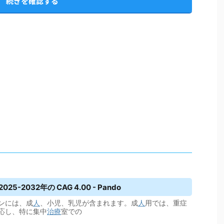
続きを確認する
25-2032年の CAG 4.00 - Pando
ンには、成
人
、小児、乳児が含まれます。成
人
用では、重症
応し、特に集中
治療
室での