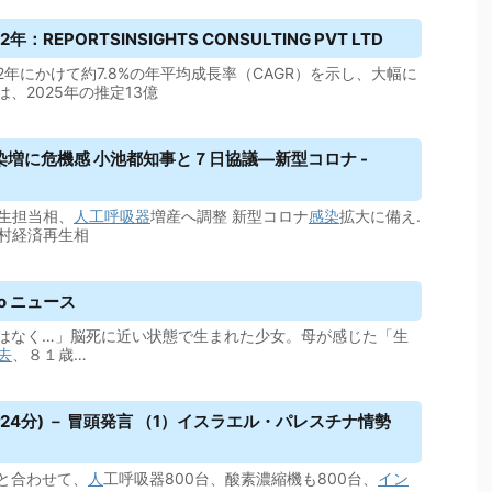
2年：REPORTSINSIGHTS CONSULTING PVT LTD
32年にかけて約7.8%の年平均成長率（CAGR）を示し、大幅に
、2025年の推定13億
増に危機感 小池都知事と７日協議―新型コロナ -
経済再生担当相、
人工呼吸器
増産へ調整 新型コロナ
感染
拡大に備え.
s. 西村経済再生相
o ニュース
はなく…」脳死に近い状態で生まれた少女。母が感じた「生
去
、８１歳…
時24分) － 冒頭発言 （1）イスラエル・パレスチナ情勢
と合わせて、
人
工呼吸器800台、酸素濃縮機も800台、
イン