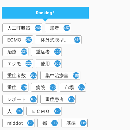
Ranking !
人工呼吸器
患者
2698
457
ECMO
体外式膜型人工肺
287
246
治療
重症者
237
227
エクモ
使用
222
203
重症者数
集中治療室
202
188
重症
病院
市場
178
176
166
レポート
重症患者
162
159
人
ＥＣＭＯ
130
125
middot
都
基準
120
117
115