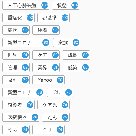
人工心肺装置
状態
108
104
重症化
都基準
103
103
症状
装着
98
98
新型コロナウイルス
家族
96
92
世界
ケア
成長
91
89
88
管理
業界
感染
82
81
80
吸引
Yahoo
79
79
新型コロナ
ICU
78
77
感染者
ケア児
76
76
医療機器
たん
76
75
うち
ＩＣＵ
74
74