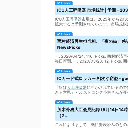
ICU
人工呼吸器
市場統計 | 予測 - 203
ICU
人工呼吸器
市場は、2025年から20
拡大すると予測されています。市場規模は
西村経済再生担当相、「夜の街」感染
NewsPicks
・. 2020/04/24. 116. Picks. 西村
毎日新聞. ・. 2020/03/28. 12. Pick
ICカード式ロッカー 相次ぐ窃盗 - go
「娘は
人工呼吸器
に生かされているので
きる意思」 · 5. ストロング小林さんが
死
茂木外務大臣会見記録 (5月14日14
（2 ...
これによりまして、既に発表済みのもの