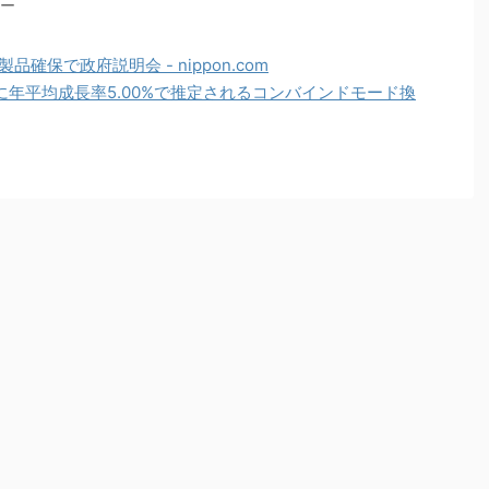
マー
確保で政府説明会 - nippon.com
間に年平均成長率5.00%で推定されるコンバインドモード換