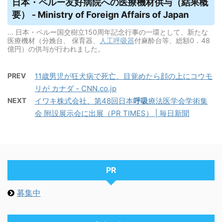
日本・ペルー友好病院への医療機材供与（結果概
要） - Ministry of Foreign Affairs of Japan
... 日本・ペルー国交樹立150周年記念行事の一環として、新たな
医療機材（分娩台、 保育器、
人工呼吸器
付麻酔台等、総額0．48
億円）の供与が行われました。
PREV
11歳男児が狂犬病で死亡、目覚めたら顔の上にコウモ
リが カナダ - CNN.co.jp
NEXT
イワキ株式会社、第48回日本
呼吸
療法医学会学術集
会 附設展示会に出展（PR TIMES） | 毎日新聞
PR
募集中