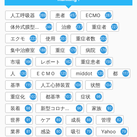
人工呼吸器
患者
ECMO
2698
457
287
体外式膜型人工肺
治療
重症者
246
237
227
エクモ
使用
重症者数
222
203
202
集中治療室
重症
病院
188
178
176
市場
レポート
重症患者
166
162
159
人
ＥＣＭＯ
middot
都
130
125
120
117
基準
人工心肺装置
状態
115
108
104
重症化
都基準
症状
103
103
98
装着
新型コロナウイルス
家族
98
96
92
世界
ケア
成長
管理
91
89
88
82
業界
感染
吸引
Yahoo
81
80
79
79