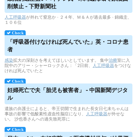
削禁止 - 下野新聞社
人工呼吸器
が外れて窒息か · ２４年、Ｍ＆Ａが過去最多 · 錦織圭、
１０６位
「
呼吸器
付けなければ死んでいた」英・コロナ患
者
感染
拡大の深刻さを考えてほしいとしています。 集中
治療
室に入
院中のアリー・シャーロックさん：「2日前、
人工呼吸器
をつけな
ければ死んでいたと
妊婦死亡で夫「胎児も被害者」 - 中国新聞デジタ
ル
遺族の弁護士によると、帝王切開で生まれた長女日七未ちゃんは
事故の影響で低酸素性虚血性脳症になり、
人工呼吸器
が外せな
い。 沙也香さんへの過失致死罪に