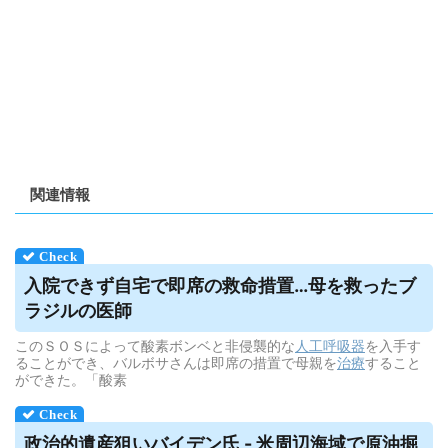
関連情報
入院できず自宅で即席の救命措置…母を救ったブ
ラジルの医師
このＳＯＳによって酸素ボンベと非侵襲的な
人工呼吸器
を入手す
ることができ、バルボサさんは即席の措置で母親を
治療
すること
ができた。「酸素
政治的遺産狙いバイデン氏 - 米周辺海域で原油掘