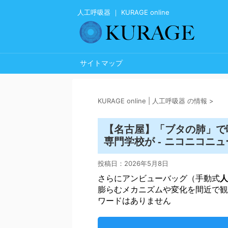
人工呼吸器 ｜ KURAGE online
サイトマップ
KURAGE online | 人工呼吸器 の情報
>
【名古屋】「ブタの肺」で
専門学校が - ニコニコニ
投稿日：
2026年5月8日
さらにアンビューバッグ（手動式
人
膨らむメカニズムや変化を間近で観
ワードはありません