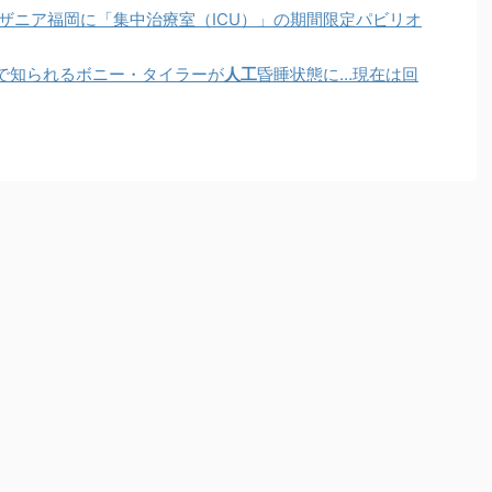
ザニア福岡に「集中治療室（ICU）」の期間限定パビリオ
で知られるボニー・タイラーが
人工
昏睡状態に…現在は回