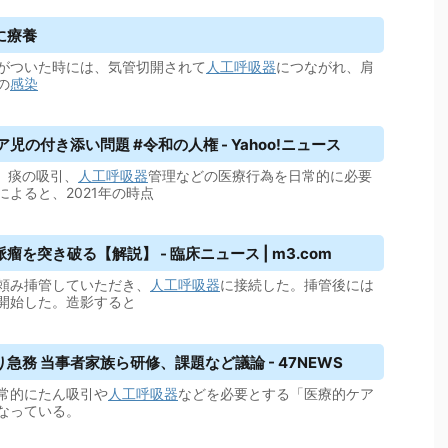
に療養
がついた時には、気管切開されて
人工呼吸器
につながれ、肩
の
感染
の付き添い問題 #令和の人権 - Yahoo!ニュース
」。痰の吸引、
人工呼吸器
管理などの医療行為を日常的に必要
よると、2021年の時点
突き破る【解説】 - 臨床ニュース | m3.com
頼み挿管していただき、
人工呼吸器
に接続した。挿管後には
開始した。造影すると
務 当事者家族ら研修、課題など議論 - 47NEWS
常的にたん吸引や
人工呼吸器
などを必要とする「医療的ケア
なっている。