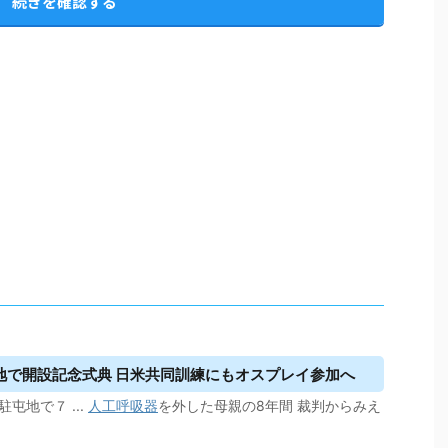
続きを確認する
地で開設記念式典 日米共同訓練にもオスプレイ参加へ
屯地で７ ...
人工呼吸器
を外した母親の8年間 裁判からみえ