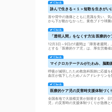
詠んで生きる＜１＞短歌を生きがい
首や背中の激痛とともに意識を失い、気
から下が動かなかった。黄色ブドウ球菌
「透明人間」をなくす方法 医療的ケア児
12月3日～9日の1週間は「障害者週間
とする「医療的ケア児」は、厚生労働省に
マイクロカテーテルがたわみ、脳動脈瘤を
呼吸が減弱したため救急科医師に応援を
血圧が低下したためノルアドレナリンを
医療的ケア児の災害時支援体制づくり急
全国各地で大規模災害が頻発する中、日
児」の災害時の支援体制づくりが急務と