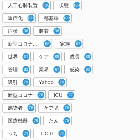
人工心肺装置
状態
108
104
重症化
都基準
103
103
症状
装着
98
98
新型コロナウイルス
家族
96
92
世界
ケア
成長
91
89
88
管理
業界
感染
82
81
80
吸引
Yahoo
79
79
新型コロナ
ICU
78
77
感染者
ケア児
76
76
医療機器
たん
76
75
うち
ＩＣＵ
74
74