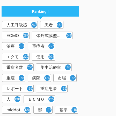
Ranking !
人工呼吸器
患者
2698
457
ECMO
体外式膜型人工肺
287
246
治療
重症者
237
227
エクモ
使用
222
203
重症者数
集中治療室
202
188
重症
病院
市場
178
176
166
レポート
重症患者
162
159
人
ＥＣＭＯ
130
125
middot
都
基準
120
117
115