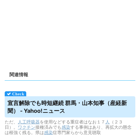
関連情報
宣言解除でも時短継続 群馬・山本知事（産経新
聞） - Yahoo!ニュース
ただ、
人工呼吸器
を使用などする重症者はなお１７
人
（２３
日）。
ワクチン
接種済みでも
感染
する事例はあり、再拡大の懸念
は根強く残る。県は
感染
症専門家らから意見聴取