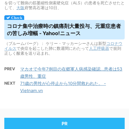
を切って難病の筋萎縮性側索硬化症（ALS）の患者を死亡させたと
して、
大阪
府警高石署は10日、
コロナ集中治療時の鎮痛剤大量投与、元重症患者
の苦しみ増幅 - Yahoo!ニュース
（ブルームバーグ）： ケリー・マッカーシーさんは新型
コロナウ
イルス
で炎症を起こした肺に数週間にわたって
人工呼吸器
で規則
正しく酸素を送り込まれ、
PREV
マカオで今年7例目の在郷軍人病感染確認…患者は53
歳男性、重症
NEXT
71歳の男性が心停止から10分間救われた。 -
Vietnam.vn
PR