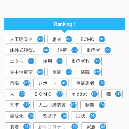
Ranking !
人工呼吸器
患者
ECMO
2698
457
287
体外式膜型人工肺
治療
重症者
246
237
227
エクモ
使用
重症者数
222
203
202
集中治療室
重症
病院
188
178
176
市場
レポート
重症患者
166
162
159
人
ＥＣＭＯ
middot
都
130
125
120
117
基準
人工心肺装置
状態
115
108
104
重症化
都基準
症状
103
103
98
装着
新型コロナウイルス
家族
98
96
92