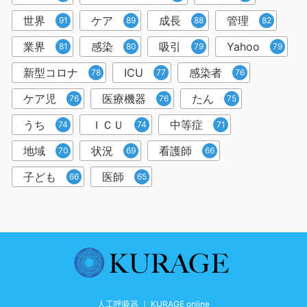
世界
ケア
成長
管理
91
89
88
82
業界
感染
吸引
Yahoo
81
80
79
79
新型コロナ
ICU
感染者
78
77
76
ケア児
医療機器
たん
76
76
75
うち
ＩＣＵ
中等症
74
74
71
地域
状況
看護師
70
69
66
子ども
医師
66
65
人工呼吸器 ｜ KURAGE online