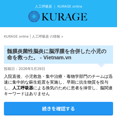
人工呼吸器 ｜ KURAGE online
KURAGE online | 人工呼吸器 の情報
>
髄膜炎菌性脳炎に脳浮腫を合併した小児の
命を救った。 - Vietnam.vn
投稿日：
2026年5月29日
入院直後、小児救急・集中治療・毒物学部門のチームは迅
速に集中的な蘇生処置を実施し、早期に抗生物質を投与
し、
人工呼吸器
による換気のために患者を挿管し、脳関連
キーワードはありません
続きを確認する