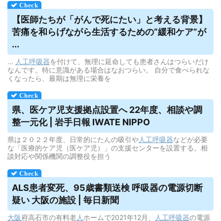
【医師たちが「がんで死にたい」と考える背景】
苦痛を和らげながら生活するための“緩和ケア”が
...
...
人工呼吸器
を付けて、無理に延命しても患者さんはつらいだけ
なんです。特に意識がある場合はなおつらい。 自分で食べられな
くなったら、最期は無理に栄養を
県、医ケア児支援拠点設置へ 22年度、相談や調
整一元化 | 岩手日報 IWATE NIPPO
県は２０２２年度、日常的にたんの吸引や
人工呼吸器
などが必要
な「医療的ケア児（医ケア児）」の支援センターを設置する。相
談対応や関係機関の調整役を担う
ALS患者変死、95歳書類送検
呼吸器
の電源切断
疑い 大阪の施設 | 毎日新聞
大阪
府高石市の有料老
人
ホームで2021年12月、
人工呼吸器
の電源