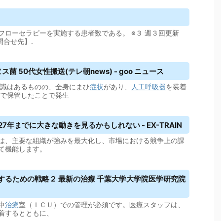
フローセラピーを実施する患者数である。 ※３ 週３回更新
【問合せ先】.
 50代女性搬送(テレ朝news) - goo ニュース
識はあるものの、全身にまひ
症状
があり、
人工呼吸器
を装着
温で保管したことで発生
27年までに大きな動きを見るかもしれない - EX-TRAIN
は、主要な組織が強みを最大化し、市場における競争上の課
て機能します。
するための戦略２ 最新の治療 千葉大学大学院医学研究院
中
治療
室（ＩＣＵ）での管理が必須です。医療スタッフは、
着するとともに、