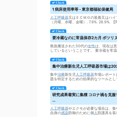
1 病床使用率等 - 東京都福祉保健局
人工呼吸器
又はＥＣＭＯの装着又はハイ
（月曜、水曜、金曜）. 7.9%. 28.9%. 
要冷蔵なのに常温保存2カ月 ボツリヌス菌
救急搬送された50代の
女性
は、現在は意
しているということです。 要冷蔵を常
集中治療新生児
人工呼吸器
市場は20
集中
治療
新生児
人工呼吸器
市場レポート
題を特定するための効果的なツールとし
研究成果着実に集積 コロナ禍を克服
...
人工呼吸器
やエクモが必要な場合は、集
自身の
感染
防御のために個
人
防護具を装