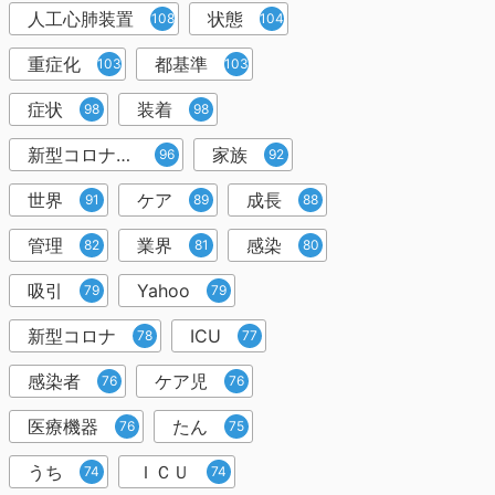
人工心肺装置
状態
108
104
重症化
都基準
103
103
症状
装着
98
98
新型コロナウイルス
家族
96
92
世界
ケア
成長
91
89
88
管理
業界
感染
82
81
80
吸引
Yahoo
79
79
新型コロナ
ICU
78
77
感染者
ケア児
76
76
医療機器
たん
76
75
うち
ＩＣＵ
74
74