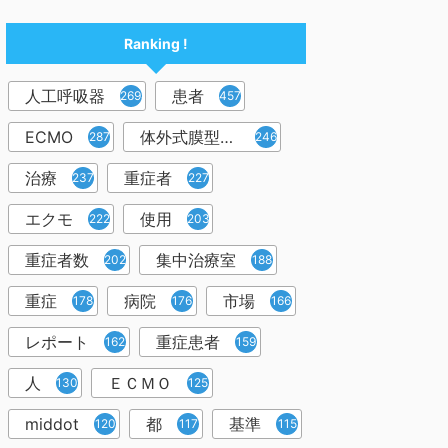
Ranking !
人工呼吸器
患者
2698
457
ECMO
体外式膜型人工肺
287
246
治療
重症者
237
227
エクモ
使用
222
203
重症者数
集中治療室
202
188
重症
病院
市場
178
176
166
レポート
重症患者
162
159
人
ＥＣＭＯ
130
125
middot
都
基準
120
117
115