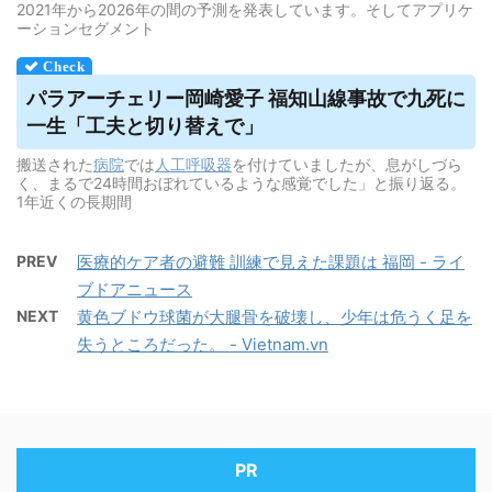
2021年から2026年の間の予測を発表しています。そしてアプリケ
ーションセグメント
パラアーチェリー岡崎愛子 福知山線事故で九死に
一生「工夫と切り替えで」
搬送された
病院
では
人工呼吸器
を付けていましたが、息がしづら
く、まるで24時間おぼれているような感覚でした」と振り返る。
1年近くの長期間
PREV
医療的ケア者の避難 訓練で見えた課題は 福岡 - ライ
ブドアニュース
NEXT
黄色ブドウ球菌が大腿骨を破壊し、少年は危うく足を
失うところだった。 - Vietnam.vn
PR