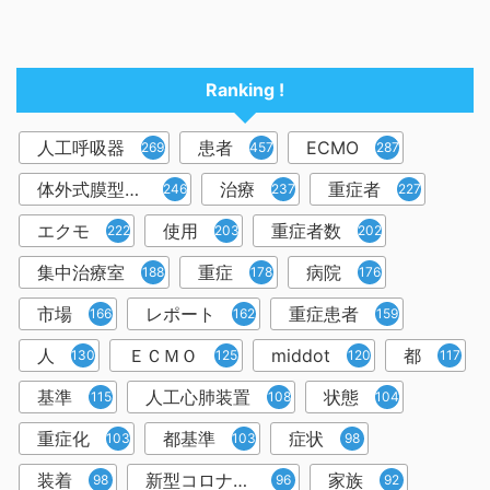
Ranking !
人工呼吸器
患者
ECMO
2698
457
287
体外式膜型人工肺
治療
重症者
246
237
227
エクモ
使用
重症者数
222
203
202
集中治療室
重症
病院
188
178
176
市場
レポート
重症患者
166
162
159
人
ＥＣＭＯ
middot
都
130
125
120
117
基準
人工心肺装置
状態
115
108
104
重症化
都基準
症状
103
103
98
装着
新型コロナウイルス
家族
98
96
92