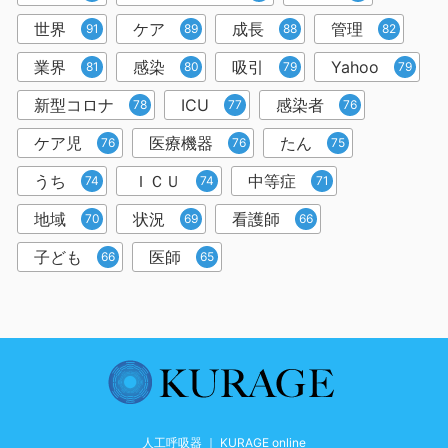
世界
ケア
成長
管理
91
89
88
82
業界
感染
吸引
Yahoo
81
80
79
79
新型コロナ
ICU
感染者
78
77
76
ケア児
医療機器
たん
76
76
75
うち
ＩＣＵ
中等症
74
74
71
地域
状況
看護師
70
69
66
子ども
医師
66
65
人工呼吸器 ｜ KURAGE online