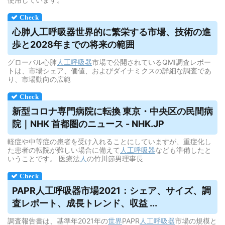
心肺
人工呼吸器
世界的に繁栄する市場、技術の進
歩と2028年までの将来の範囲
グローバル心肺
人工呼吸器
市場で公開されているQMI調査レポー
トは、市場シェア、価値、およびダイナミクスの詳細な調査であ
り、市場動向の広範
新型コロナ専門病院に転換 東京・中央区の民間病
院｜NHK 首都圏のニュース - NHK.JP
軽症や中等症の患者を受け入れることにしていますが、重症化し
た患者の転院が難しい場合に備えて
人工呼吸器
なども準備したと
いうことです。 医療法
人
の竹川節男理事長
PAPR
人工呼吸器
市場2021：シェア、サイズ、調
査レポート、成長トレンド、収益 ...
調査報告書は、基準年2021年の
世界
PAPR
人工呼吸器
市場の規模と