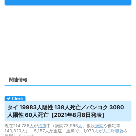
関連情報
タイ 19983人陽性 138人死亡／バンコク 3080
人陽性 60人死亡［2021年8月8日発表］
現在214,786
人
が
治療
中（病院73,966
人
、仮設
病院
や自宅等
140,820
人
）。5,157
人
が重症・重篤で、1,070
人
が
人工呼吸器
を
使用しています。