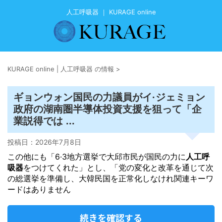
人工呼吸器 ｜ KURAGE online
KURAGE online | 人工呼吸器 の情報
>
ギョンウォン国民の力議員がイ·ジェミョン
政府の湖南圏半導体投資支援を狙って「企
業説得では ...
投稿日：
2026年7月8日
この他にも「6·3地方選挙で大邱市民が国民の力に
人工呼
吸器
をつけてくれた」とし、「党の変化と改革を通じて次
の総選挙を準備し、大韓民国を正常化しなけれ関連キーワ
ードはありません
続きを確認する