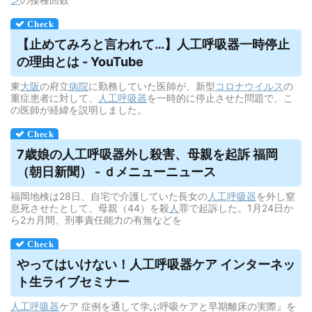
【止めてみろと言われて…】
人工呼吸器
一時停止
の理由とは - YouTube
東
大阪
の府立
病院
に勤務していた医師が、新型
コロナウイルス
の
重症患者に対して、
人工呼吸器
を一時的に停止させた問題で、こ
の医師が経緯を説明しました。
7歳娘の
人工呼吸器
外し殺害、母親を起訴 福岡
（朝日新聞） - ｄメニューニュース
福岡地検は28日、自宅で介護していた長女の
人工呼吸器
を外し窒
息死させたとして、母親（44）を殺
人
罪で起訴した。1月24日か
ら2カ月間、刑事責任能力の有無などを
やってはいけない！
人工呼吸器
ケア インターネッ
ト生ライブセミナー
人工呼吸器
ケア 症例を通して学ぶ呼吸ケアと早期離床の実際』を