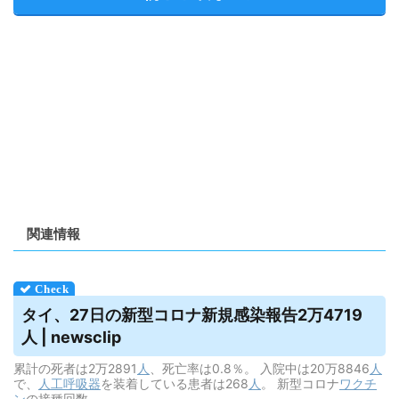
関連情報
タイ、27日の新型コロナ新規感染報告2万4719
人 | newsclip
累計の死者は2万2891
人
、死亡率は0.8％。 入院中は20万8846
人
で、
人工呼吸器
を装着している患者は268
人
。 新型コロナ
ワクチ
ン
の接種回数