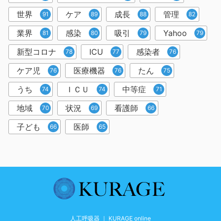
世界
ケア
成長
管理
91
89
88
82
業界
感染
吸引
Yahoo
81
80
79
79
新型コロナ
ICU
感染者
78
77
76
ケア児
医療機器
たん
76
76
75
うち
ＩＣＵ
中等症
74
74
71
地域
状況
看護師
70
69
66
子ども
医師
66
65
人工呼吸器 ｜ KURAGE online