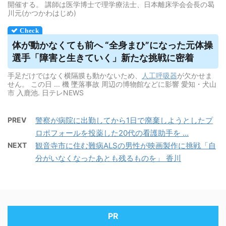
開催する。 講師は医学博士で理学療法士、日本離床学会会長の曷
川元(かつかわはじめ)
体が動かなくても前へ “全身まひ”になった元体操
選手「障害と生きていく」新たな挑戦に密着
手足だけではなく横隔膜も動かないため、
人工呼吸器
が欠かせま
せん。 この日 ... 機 墜落事故 周辺の博物館などに影響 愛知・犬山
市 入鹿池. 日テレNEWS
PREV
警察が病院に出勤してから1日で廃棄しようとしたプ
ロポフォールを投薬した20代の看護助手を ...
NEXT
観音寺市に住む難病ALSの男性が映画製作に挑戦「自
分がいなくなったあとも残るものを」 香川
PR