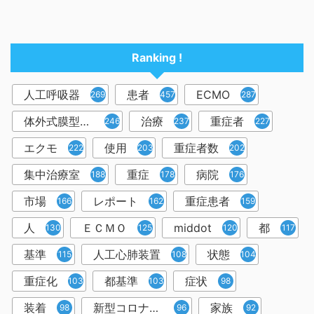
Ranking !
人工呼吸器
患者
ECMO
2698
457
287
体外式膜型人工肺
治療
重症者
246
237
227
エクモ
使用
重症者数
222
203
202
集中治療室
重症
病院
188
178
176
市場
レポート
重症患者
166
162
159
人
ＥＣＭＯ
middot
都
130
125
120
117
基準
人工心肺装置
状態
115
108
104
重症化
都基準
症状
103
103
98
装着
新型コロナウイルス
家族
98
96
92