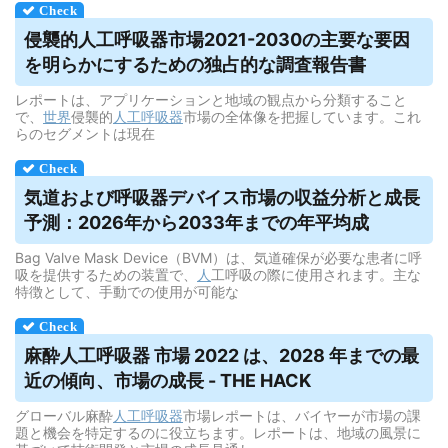
侵襲的
人工呼吸器
市場2021-2030の主要な要因
を明らかにするための独占的な調査報告書
レポートは、アプリケーションと地域の観点から分類すること
で、
世界
侵襲的
人工呼吸器
市場の全体像を把握しています。これ
らのセグメントは現在
気道および
呼吸器
デバイス市場の収益分析と成長
予測：2026年から2033年までの年平均成
Bag Valve Mask Device（BVM）は、気道確保が必要な患者に呼
吸を提供するための装置で、
人
工呼吸の際に使用されます。主な
特徴として、手動での使用が可能な
麻酔
人工呼吸器
市場 2022 は、2028 年までの最
近の傾向、市場の成長 - THE HACK
グローバル麻酔
人工呼吸器
市場レポートは、バイヤーが市場の課
題と機会を特定するのに役立ちます。レポートは、地域の風景に