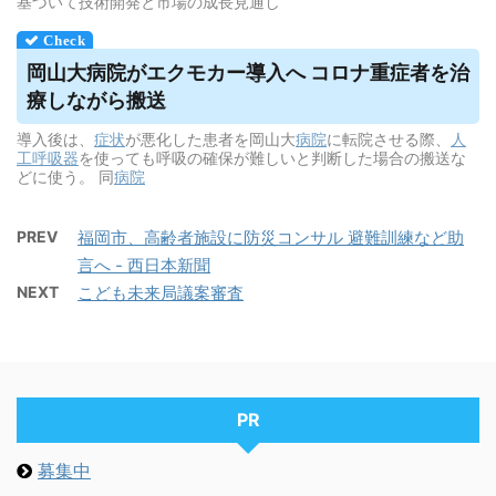
基づいて技術開発と市場の成長見通し
岡山大病院がエクモカー導入へ コロナ重症者を治
療しながら搬送
導入後は、
症状
が悪化した患者を岡山大
病院
に転院させる際、
人
工呼吸器
を使っても呼吸の確保が難しいと判断した場合の搬送な
どに使う。 同
病院
PREV
福岡市、高齢者施設に防災コンサル 避難訓練など助
言へ - 西日本新聞
NEXT
こども未来局議案審査
PR
募集中