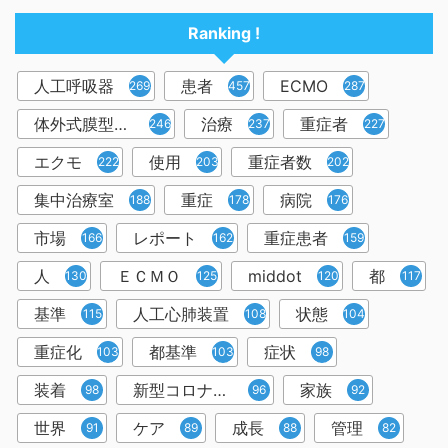
Ranking !
人工呼吸器
患者
ECMO
2698
457
287
体外式膜型人工肺
治療
重症者
246
237
227
エクモ
使用
重症者数
222
203
202
集中治療室
重症
病院
188
178
176
市場
レポート
重症患者
166
162
159
人
ＥＣＭＯ
middot
都
130
125
120
117
基準
人工心肺装置
状態
115
108
104
重症化
都基準
症状
103
103
98
装着
新型コロナウイルス
家族
98
96
92
世界
ケア
成長
管理
91
89
88
82