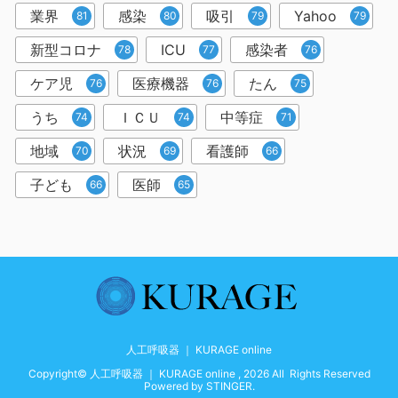
業界
感染
吸引
Yahoo
81
80
79
79
新型コロナ
ICU
感染者
78
77
76
ケア児
医療機器
たん
76
76
75
うち
ＩＣＵ
中等症
74
74
71
地域
状況
看護師
70
69
66
子ども
医師
66
65
人工呼吸器 ｜ KURAGE online
Copyright© 人工呼吸器 ｜ KURAGE online , 2026 All Rights Reserved
Powered by
STINGER
.