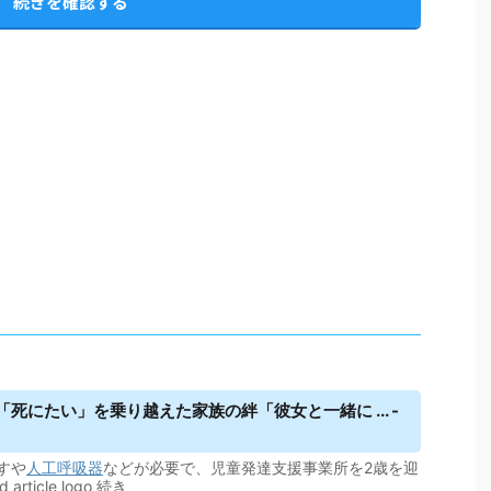
続きを確認する
死にたい」を乗り越えた家族の絆「彼女と一緒に ... -
すや
人工呼吸器
などが必要で、児童発達支援事業所を2歳を迎
icle logo 続き