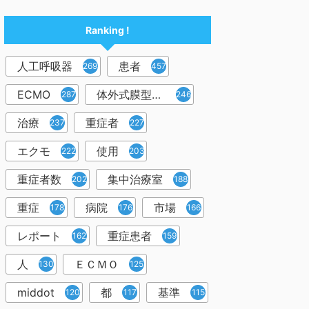
Ranking !
人工呼吸器
患者
2698
457
ECMO
体外式膜型人工肺
287
246
治療
重症者
237
227
エクモ
使用
222
203
重症者数
集中治療室
202
188
重症
病院
市場
178
176
166
レポート
重症患者
162
159
人
ＥＣＭＯ
130
125
middot
都
基準
120
117
115