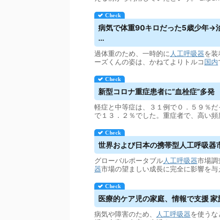
病気で体重90キロだった5歳少年→
...
過体重のため、一時的に
人工呼吸器
を装
ーズくんの姿は、かねてよりトルコ
国内
新型コロナ重症患者に“血栓症”多発
軽症と中等症は、３１例で０．５９％だ
で１３．２％でした。重症者で、高い頻
世界および日本の携帯型
人工呼吸器
グローバルポータブル
人工呼吸器
市場調
器
市場の望ましい成長に完全に影響を与
医療的ケア児の家庭、情報で支援 家
病気や障害のため、
人工呼吸器
を使うな