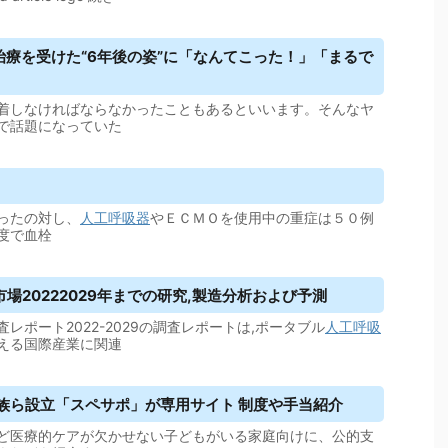
治療を受けた“6年後の姿”に「なんてこった！」「まるで
着しなければならなかったこともあるといいます。そんなヤ
で話題になっていた
ったの対し、
人工呼吸器
やＥＣＭＯを使用中の重症は５０例
度で血栓
市場20222029年までの研究,製造分析および予測
査レポート2022-2029の調査レポートは,ポータブル
人工呼吸
える国際産業に関連
族ら設立「スペサポ」が専用サイト 制度や手当紹介
ど医療的ケアが欠かせない子どもがいる家庭向けに、公的支