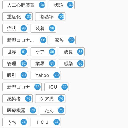
人工心肺装置
状態
108
104
重症化
都基準
103
103
症状
装着
98
98
新型コロナウイルス
家族
96
92
世界
ケア
成長
91
89
88
管理
業界
感染
82
81
80
吸引
Yahoo
79
79
新型コロナ
ICU
78
77
感染者
ケア児
76
76
医療機器
たん
76
75
うち
ＩＣＵ
74
74