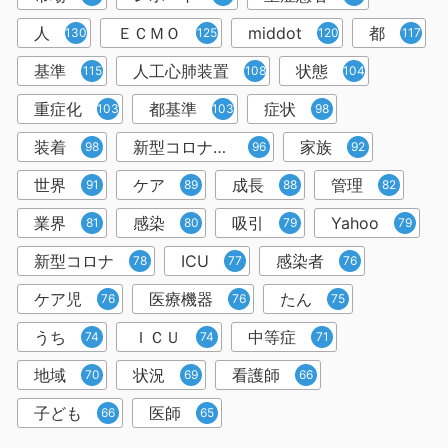
人
ＥＣＭＯ
middot
都
130
125
120
117
基準
人工心肺装置
状態
115
108
104
重症化
都基準
症状
103
103
98
装着
新型コロナウイルス
家族
98
96
92
世界
ケア
成長
管理
91
89
88
82
業界
感染
吸引
Yahoo
81
80
79
79
新型コロナ
ICU
感染者
78
77
76
ケア児
医療機器
たん
76
76
75
うち
ＩＣＵ
中等症
74
74
71
地域
状況
看護師
70
69
66
子ども
医師
66
65