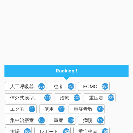
Ranking !
人工呼吸器
患者
ECMO
2698
457
287
体外式膜型人工肺
治療
重症者
246
237
227
エクモ
使用
重症者数
222
203
202
集中治療室
重症
病院
188
178
176
市場
レポート
重症患者
166
162
159