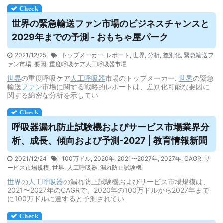
世界の緊急輸送ファン市場のビジネスチャンスと
2029年までの予測 - おもちゃ屋パーク
2021/12/25
トップメーカー
,
レポート
,
世界
,
分析
,
差別化
,
緊急輸送フ
ァン市場
,
要因
,
重度呼吸ケア人工呼吸器市場
世界
の重度呼吸ケア
人工呼吸器
市場のトップメーカー.
世界
の緊急
輸送
ファン
市場に関する戦略的レポートは、差別化可能な要因に
関する綿密な分析を示してい
呼吸器
漏れ防止試験機およびサービス市場業界分
析、成長、傾向および予測-2027 | 教育情報新聞
2021/12/24
100万ドル
,
2020年
,
2021〜2027年
,
2027年
,
CAGR
,
サ
ービス市場規模
,
世界
,
人工呼吸器
,
漏れ防止試験機
世界
の
人工呼吸器
の漏れ防止試験機およびサービス市場規模は、
2021〜2027年のCAGRで、2020年の100万ドルから2027年まで
に100万ドルに達すると予測されてい