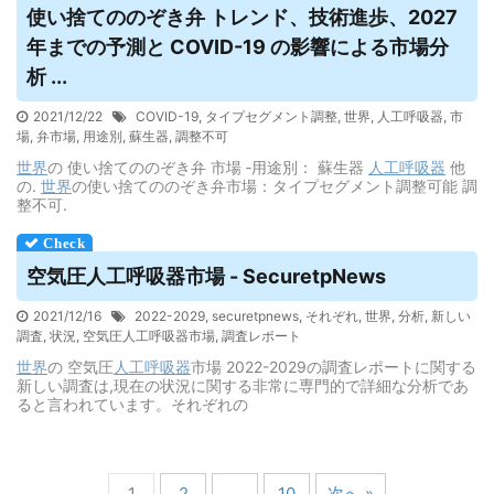
使い捨てののぞき弁 トレンド、技術進歩、2027
年までの予測と COVID-19 の影響による市場分
析 ...
2021/12/22
COVID-19
,
タイプセグメント調整
,
世界
,
人工呼吸器
,
市
場
,
弁市場
,
用途別
,
蘇生器
,
調整不可
世界
の 使い捨てののぞき弁 市場 ‐用途別： 蘇生器
人工呼吸器
他
の.
世界
の使い捨てののぞき弁市場：タイプセグメント調整可能 調
整不可.
空気圧
人工呼吸器
市場 - SecuretpNews
2021/12/16
2022-2029
,
securetpnews
,
それぞれ
,
世界
,
分析
,
新しい
調査
,
状況
,
空気圧人工呼吸器市場
,
調査レポート
世界
の 空気圧
人工呼吸器
市場 2022-2029の調査レポートに関する
新しい調査は,現在の状況に関する非常に専門的で詳細な分析であ
ると言われています。それぞれの
1
2
…
10
次へ »