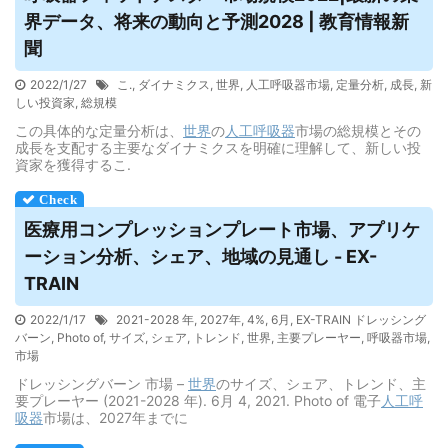
界データ、将来の動向と予測2028 | 教育情報新
聞
2022/1/27
こ.
,
ダイナミクス
,
世界
,
人工呼吸器市場
,
定量分析
,
成長
,
新
しい投資家
,
総規模
この具体的な定量分析は、
世界
の
人工呼吸器
市場の総規模とその
成長を支配する主要なダイナミクスを明確に理解して、新しい投
資家を獲得するこ.
医療用コンプレッションプレート市場、アプリケ
ーション分析、シェア、地域の見通し - EX-
TRAIN
2022/1/17
2021-2028 年
,
2027年
,
4%
,
6月
,
EX-TRAIN ドレッシング
バーン
,
Photo of
,
サイズ
,
シェア
,
トレンド
,
世界
,
主要プレーヤー
,
呼吸器市場
,
市場
ドレッシングバーン 市場 –
世界
のサイズ、シェア、トレンド、主
要プレーヤー (2021-2028 年). 6月 4, 2021. Photo of 電子
人工呼
吸器
市場は、2027年までに