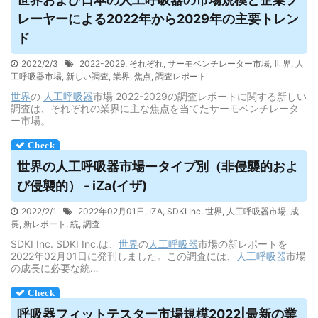
レーヤーによる2022年から2029年の主要トレン
ド
2022/2/3
2022-2029
,
それぞれ
,
サーモベンチレーター市場
,
世界
,
人
工呼吸器市場
,
新しい調査
,
業界
,
焦点
,
調査レポート
世界
の
人工呼吸器
市場 2022-2029の調査レポートに関する新しい
調査は、それぞれの業界に主な焦点を当てたサーモベンチレータ
ー市場。
世界の
人工呼吸器
市場ータイプ別（非侵襲的およ
び侵襲的） - iZa(イザ)
2022/2/1
2022年02月01日
,
IZA
,
SDKI Inc
,
世界
,
人工呼吸器市場
,
成
長
,
新レポート
,
統
,
調査
SDKI Inc. SDKI Inc.は、
世界
の
人工呼吸器
市場の新レポートを
2022年02月01日に発刊しました。この調査には、
人工呼吸器
市場
の成長に必要な統…
呼吸器
フィットテスター市場規模2022|最新の業