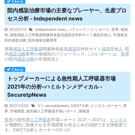
院内感染治療市場の主要なプレーヤー、生産プロ
セス分析 - Independent news
2022/1/13
Independent news
,
パフォーマンス
,
レポート
,
世界
,
地域
別
,
尿路感染人工呼吸器関連肺炎血流感染症外科サイト感染症他人
,
市場状況
,
院内感染治療
,
院内感染治療業界
尿路
感染
人工呼吸器
関連肺炎血流
感染
症外科サイト
感染
症他
人
. 院
内
感染
治療
業界の地域別のパフォーマンス. このレポートは、
世界
の院内
感染
治療
の市場状況と
トップメーカーによる急性期
人工呼吸器
市場
2021年の分析–ハミルトンメディカル -
SecuretpNews
2021/12/30
5つ
,
securetpnews
,
SWOT分析
,
ビジネス
,
ポーター
,
世
界
,
市場調査
,
急性期人工呼吸器市場レポート
,
情報源
世界
の急性期
人工呼吸器
市場レポート 2021 – 2027は、
ビジネス
を飛躍的に加速させる市場調査を得るための信頼できる情報源で
す。SWOT分析とポーターの5つの