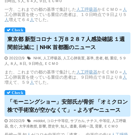
日時点
,
５人
,
６４人
,
９日
,
ＥＣＭＯ
一方、これまでの都の基準で集計した
人工呼吸器
かＥＣＭＯ＝
人
工心肺装置を使っている重症の患者は、１０日時点で９日より５
人
増えて６４
人
でした。
東京都 新型コロナ １万８２８７人感染確認 １週
間前比減に｜NHK 首都圏のニュース
2022/2/9
NHK
,
人工呼吸器
,
人工心肺装置
,
基準
,
患者
,
都
,
重症
,
５９
人
,
８人
,
８日
,
９日時点
,
ＥＣＭＯ
また、これまでの都の基準で集計した
人工呼吸器
かＥＣＭＯ＝
人
工心肺装置を使っている重症の患者は、９日時点で８日より８
人
増えて、５９
人
でした。
「モーニングショー」安部氏が骨折 「オミクロン
株で手術室が空かなくて」 - よろず〜ニュース
2022/2/9
middot
,
コロナ中等症
,
サブカル
,
ナチス
,
中等症
,
人工呼吸
器
,
危ぐ
,
大学准教授
,
影響
,
歴史学
,
知人
,
遺書
,
長嶋一茂
,
需要
,
ＥＣＭＯ
長嶋一茂 知
人
がコロナ中等症で「遺書」、中等症の先は
人工呼吸