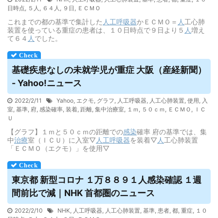
日時点
,
５人
,
６４人
,
９日
,
ＥＣＭＯ
これまでの都の基準で集計した
人工呼吸器
かＥＣＭＯ＝
人
工心肺
装置を使っている重症の患者は、１０日時点で９日より５
人
増え
て６４
人
でした。
基礎疾患なしの未就学児が重症 大阪（産経新聞）
- Yahoo!ニュース
2022/2/11
Yahoo
,
エクモ
,
グラフ
,
人工呼吸器
,
人工心肺装置
,
使用
,
入
室
,
基準
,
府
,
感染確率
,
装着
,
距離
,
集中治療室
,
１ｍ
,
５０ｃｍ
,
ＥＣＭＯ
,
ＩＣ
Ｕ
【グラフ】１ｍと５０ｃｍの距離での
感染
確率 府の基準では、集
中
治療
室（ＩＣＵ）に入室▽
人工呼吸器
を装着▽
人
工心肺装置
「ＥＣＭＯ（エクモ）」を使用▽
東京都 新型コロナ １万８８９１人感染確認 １週
間前比で減｜NHK 首都圏のニュース
2022/2/10
NHK
,
人工呼吸器
,
人工心肺装置
,
基準
,
患者
,
都
,
重症
,
１０