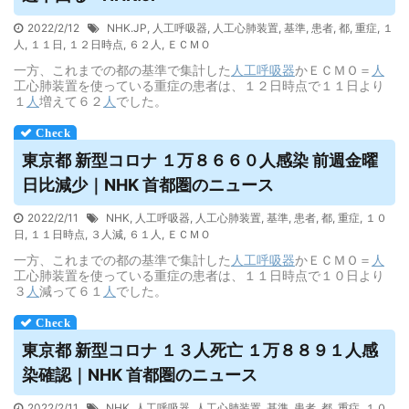
2022/2/12
NHK.JP
,
人工呼吸器
,
人工心肺装置
,
基準
,
患者
,
都
,
重症
,
１
人
,
１１日
,
１２日時点
,
６２人
,
ＥＣＭＯ
一方、これまでの都の基準で集計した
人工呼吸器
かＥＣＭＯ＝
人
工心肺装置を使っている重症の患者は、１２日時点で１１日より
１
人
増えて６２
人
でした。
東京都 新型コロナ １万８６６０人感染 前週金曜
日比減少｜NHK 首都圏のニュース
2022/2/11
NHK
,
人工呼吸器
,
人工心肺装置
,
基準
,
患者
,
都
,
重症
,
１０
日
,
１１日時点
,
３人減
,
６１人
,
ＥＣＭＯ
一方、これまでの都の基準で集計した
人工呼吸器
かＥＣＭＯ＝
人
工心肺装置を使っている重症の患者は、１１日時点で１０日より
３
人
減って６１
人
でした。
東京都 新型コロナ １３人死亡 １万８８９１人感
染確認｜NHK 首都圏のニュース
2022/2/11
NHK
,
人工呼吸器
,
人工心肺装置
,
基準
,
患者
,
都
,
重症
,
１０