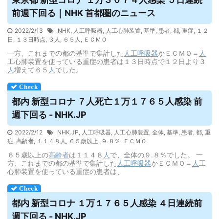
前週下回る｜NHK 首都圏のニュース
2022/2/13
NHK
,
人工呼吸器
,
人工心肺装置
,
基準
,
患者
,
都
,
重症
,
１２
日
,
１３日時点
,
３人
,
６５人
,
ＥＣＭＯ
一方、これまでの都の基準で集計した
人工呼吸器
かＥＣＭＯ＝
人
工心肺装置を使っている重症の患者は１３日時点で１２日より３
人
増えて６５
人
でした。
都内 新型コロナ ７人死亡１万１７６５人感染 前
週下回る - NHK.JP
2022/2/12
NHK.JP
,
人工呼吸器
,
人工心肺装置
,
全体
,
基準
,
患者
,
都
,
重
症
,
高齢者
,
１１４８人
,
６５歳以上
,
９.８％
,
ＥＣＭＯ
６５歳以上の
高齢者
は１１４８
人
で、全体の９.８％でした。 一
方、これまでの都の基準で集計した
人工呼吸器
かＥＣＭＯ＝
人
工
心肺装置を使っている重症の患者は、
都内 新型コロナ １万１７６５人感染 ４日連続前
週下回る - NHK.JP