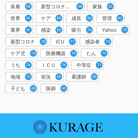
装着
新型コロナウイルス
家族
98
96
92
世界
ケア
成長
管理
91
89
88
82
業界
感染
吸引
Yahoo
81
80
79
79
新型コロナ
ICU
感染者
78
77
76
ケア児
医療機器
たん
76
76
75
うち
ＩＣＵ
中等症
74
74
71
地域
状況
看護師
70
69
66
子ども
医師
66
65