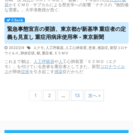
器
かＥＣＭＯ · サブカルによる歴史学への影響「ナチスの〝無防備
な需要〟」大学准教授が危ぐ.
緊急事態宣言の要請、東京都が新基準 重症者の定
義も見直し 重症用病床使用率 - 東京新聞
2022/2/4
エクモ
,
人工呼吸器
,
人工心肺装置
,
患者
,
感染症
,
新型コロナ
ウイルス
,
肺炎症状
,
都
,
重症者
,
ＥＣＭＯ
これまで都は、
人工呼吸器
や
人
工心肺装置「ＥＣＭＯ（エク
モ）」を付けている患者を重症者としてきた。新型
コロナウイル
ス
が肺炎
症状
を引き起こす
感染
症だからだ
1
2
…
13
次へ »