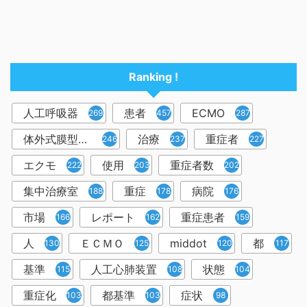
Ranking !
人工呼吸器
患者
ECMO
2698
457
287
体外式膜型人工肺
治療
重症者
246
237
227
エクモ
使用
重症者数
222
203
202
集中治療室
重症
病院
188
178
176
市場
レポート
重症患者
166
162
159
人
ＥＣＭＯ
middot
都
130
125
120
117
基準
人工心肺装置
状態
115
108
104
重症化
都基準
症状
103
103
98