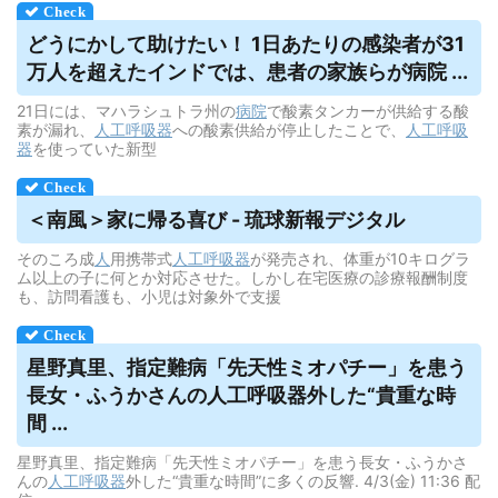
どうにかして助けたい！ 1日あたりの感染者が31
万人を超えたインドでは、患者の家族らが病院 ...
21日には、マハラシュトラ州の
病院
で酸素タンカーが供給する酸
素が漏れ、
人工呼吸器
への酸素供給が停止したことで、
人工呼吸
器
を使っていた新型
＜南風＞家に帰る喜び - 琉球新報デジタル
そのころ成
人
用携帯式
人工呼吸器
が発売され、体重が10キログラ
ム以上の子に何とか対応させた。しかし在宅医療の診療報酬制度
も、訪問看護も、小児は対象外で支援
星野真里、指定難病「先天性ミオパチー」を患う
長女・ふうかさんの
人工呼吸器
外した“貴重な時
間 ...
星野真里、指定難病「先天性ミオパチー」を患う長女・ふうかさ
んの
人工呼吸器
外した“貴重な時間”に多くの反響. 4/3(金) 11:36 配