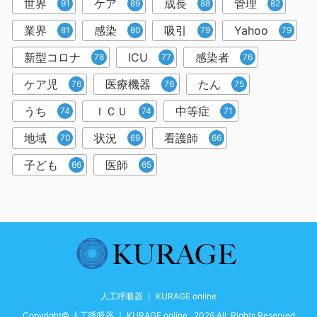
世界
ケア
成長
管理
91
89
88
82
業界
感染
吸引
Yahoo
81
80
79
79
新型コロナ
ICU
感染者
78
77
76
ケア児
医療機器
たん
76
76
75
うち
ＩＣＵ
中等症
74
74
71
地域
状況
看護師
70
69
66
子ども
医師
66
65
人工呼吸器 ｜ KURAGE online
Copyright© 人工呼吸器 ｜ KURAGE online , 2026 All Rights Reserved