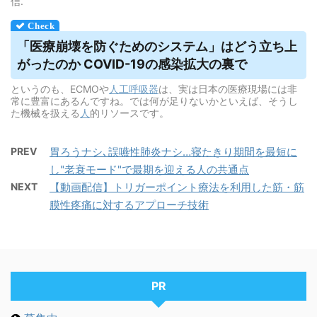
信.
「医療崩壊を防ぐためのシステム」はどう立ち上
がったのか COVID-19の感染拡大の裏で
というのも、ECMOや
人工呼吸器
は、実は日本の医療現場には非
常に豊富にあるんですね。では何が足りないかといえば、そうし
た機械を扱える
人
的リソースです。
PREV
胃ろうナシ､誤嚥性肺炎ナシ…寝たきり期間を最短に
し"老衰モード"で最期を迎える人の共通点
NEXT
【動画配信】トリガーポイント療法を利用した筋・筋
膜性疼痛に対するアプローチ技術
PR