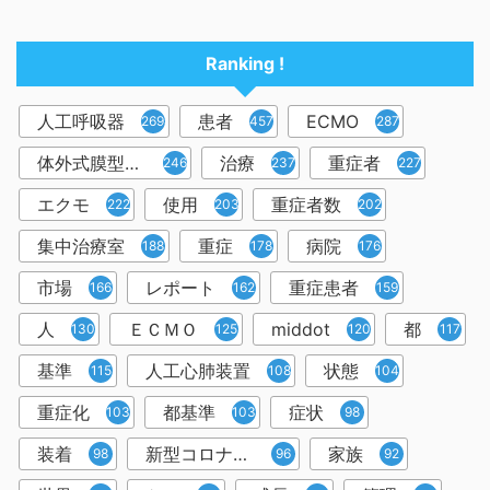
Ranking !
人工呼吸器
患者
ECMO
2698
457
287
体外式膜型人工肺
治療
重症者
246
237
227
エクモ
使用
重症者数
222
203
202
集中治療室
重症
病院
188
178
176
市場
レポート
重症患者
166
162
159
人
ＥＣＭＯ
middot
都
130
125
120
117
基準
人工心肺装置
状態
115
108
104
重症化
都基準
症状
103
103
98
装着
新型コロナウイルス
家族
98
96
92