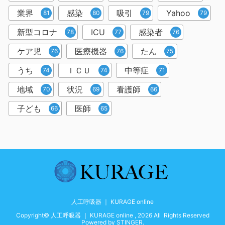
業界
感染
吸引
Yahoo
81
80
79
79
新型コロナ
ICU
感染者
78
77
76
ケア児
医療機器
たん
76
76
75
うち
ＩＣＵ
中等症
74
74
71
地域
状況
看護師
70
69
66
子ども
医師
66
65
人工呼吸器 ｜ KURAGE online
Copyright© 人工呼吸器 ｜ KURAGE online , 2026 All Rights Reserved
Powered by
STINGER
.