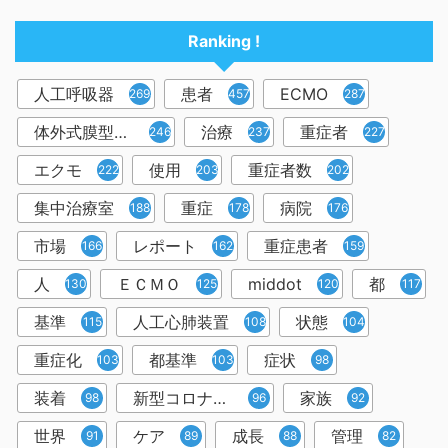
Ranking !
人工呼吸器
患者
ECMO
2698
457
287
体外式膜型人工肺
治療
重症者
246
237
227
エクモ
使用
重症者数
222
203
202
集中治療室
重症
病院
188
178
176
市場
レポート
重症患者
166
162
159
人
ＥＣＭＯ
middot
都
130
125
120
117
基準
人工心肺装置
状態
115
108
104
重症化
都基準
症状
103
103
98
装着
新型コロナウイルス
家族
98
96
92
世界
ケア
成長
管理
91
89
88
82