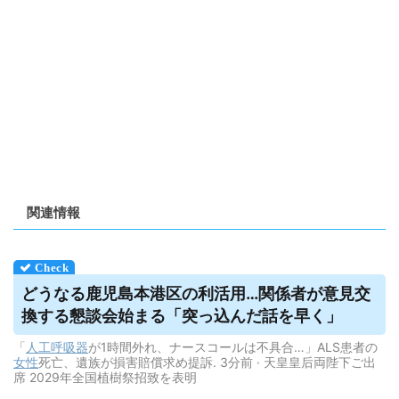
関連情報
どうなる鹿児島本港区の利活用…関係者が意見交
換する懇談会始まる「突っ込んだ話を早く」
「
人工呼吸器
が1時間外れ、ナースコールは不具合…」ALS患者の
女性
死亡、遺族が損害賠償求め提訴. 3分前 · 天皇皇后両陛下ご出
席 2029年全国植樹祭招致を表明