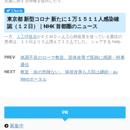
支援に関する情報を提供したり、
東京都 新型コロナ 新たに１万１５１１人感染確
認（１２日）｜NHK 首都圏のニュース
一方、
人工呼吸器
かＥＣＭＯ＝
人
工心肺装置を使っている重症の
患者は、１１日より３
人
増えて１２
人
でした。 シェアする help.
PREV
体調不良のローマ教皇、容体改善で医師に感謝 - 時事
通信
NEXT
教皇「命の危険ない」 病状改善も入院は継続 - au
Webポータル
PR
募集中