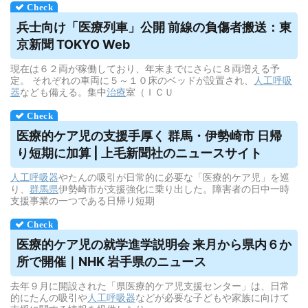
兵士向け「医療列車」公開 前線の負傷者搬送：東
京新聞 TOKYO Web
現在は６２両が稼働しており、年末までにさらに８両増える予
定。 それぞれの車両に５～１０床のベッドが設置され、
人工呼吸
器
なども備える。集中
治療
室（ＩＣＵ
医療的ケア児の支援手厚く 群馬・伊勢崎市 日帰
り短期に加算 | 上毛新聞社のニュースサイト
人工呼吸器
やたんの吸引が日常的に必要な「医療的ケア児」を巡
り、
群馬県
伊勢崎市が支援強化に乗り出した。障害者の日中一時
支援事業の一つである日帰り短期
医療的ケア児の就学進学説明会 来月から県内６か
所で開催｜NHK 岩手県のニュース
去年９月に開設された「県医療的ケア児支援センター」は、日常
的にたんの吸引や
人工呼吸器
などが必要な子どもや家族に向けて