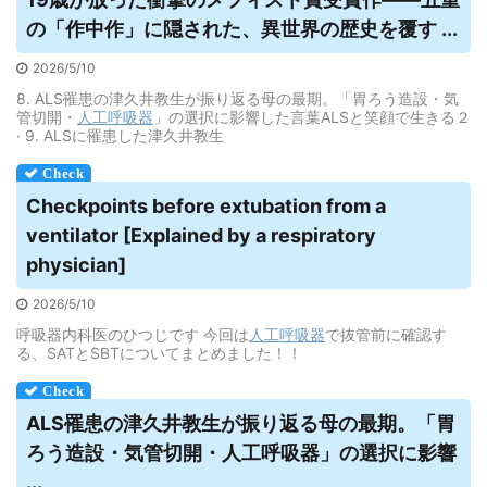
の「作中作」に隠された、異世界の歴史を覆す ...
2026/5/10
8. ALS罹患の津久井教生が振り返る母の最期。「胃ろう造設・気
管切開・
人工呼吸器
」の選択に影響した言葉ALSと笑顔で生きる２
· 9. ALSに罹患した津久井教生
Checkpoints before extubation from a
ventilator [Explained by a respiratory
physician]
2026/5/10
呼吸器内科医のひつじです 今回は
人工呼吸器
で抜管前に確認す
る、SATとSBTについてまとめました！！
ALS罹患の津久井教生が振り返る母の最期。「胃
ろう造設・気管切開・
人工呼吸器
」の選択に影響
...