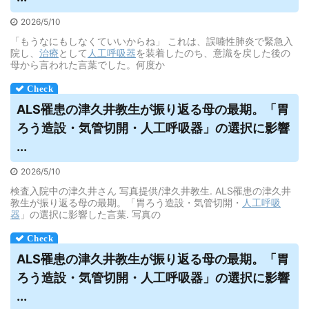
2026/5/10
「もうなにもしなくていいからね」 これは、誤嚥性肺炎で緊急入
院し、
治療
として
人工呼吸器
を装着したのち、意識を戻した後の
母から言われた言葉でした。何度か
ALS罹患の津久井教生が振り返る母の最期。「胃
ろう造設・気管切開・
人工呼吸器
」の選択に影響
...
2026/5/10
検査入院中の津久井さん 写真提供/津久井教生. ALS罹患の津久井
教生が振り返る母の最期。「胃ろう造設・気管切開・
人工呼吸
器
」の選択に影響した言葉. 写真の
ALS罹患の津久井教生が振り返る母の最期。「胃
ろう造設・気管切開・
人工呼吸器
」の選択に影響
...