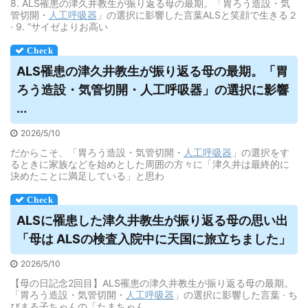
8. ALS罹患の津久井教生が振り返る母の最期。「胃ろう造設・気
管切開・
人工呼吸器
」の選択に影響した言葉ALSと笑顔で生きる２
· 9. “サイゼよりお高い
ALS罹患の津久井教生が振り返る母の最期。「胃
ろう造設・気管切開・
人工呼吸器
」の選択に影響
...
2026/5/10
だからこそ、「胃ろう造設・気管切開・
人工呼吸器
」の選択をす
るときに家族などを始めとした周囲の方々に「津久井は最終的に
決めたことに満足している」と思わ
ALSに罹患した津久井教生が振り返る母の思い出
「母は ALSの検査入院中に天国に旅立ちました」
2026/5/10
【母の日記念2回目】ALS罹患の津久井教生が振り返る母の最期。
「胃ろう造設・気管切開・
人工呼吸器
」の選択に影響した言葉 · ち
びまる子ちゃんの「たまちゃん