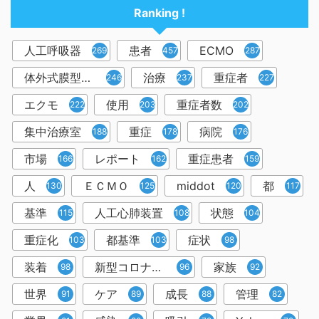
Ranking !
人工呼吸器
患者
ECMO
2698
457
287
体外式膜型人工肺
治療
重症者
246
237
227
エクモ
使用
重症者数
222
203
202
集中治療室
重症
病院
188
178
176
市場
レポート
重症患者
166
162
159
人
ＥＣＭＯ
middot
都
130
125
120
117
基準
人工心肺装置
状態
115
108
104
重症化
都基準
症状
103
103
98
装着
新型コロナウイルス
家族
98
96
92
世界
ケア
成長
管理
91
89
88
82