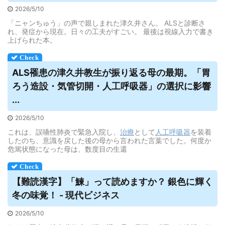
2026/5/10
「ニャンちゅう」の声で親しまれた津久井さん。 ALSと診断さ
れ、発症から現在。日々の工夫がすごい。 最後は視線入力で書き
上げられた本。
ALS罹患の津久井教生が振り返る母の最期。「胃
ろう造設・気管切開・
人工呼吸器
」の選択に影響
...
2026/5/10
これは、誤嚥性肺炎で緊急入院し、
治療
として
人工呼吸器
を装着
したのち、意識を戻した後の母から言われた言葉でした。何度か
危篤状態になった母は、数度目の生還
【難読漢字】「鰊」って読めますか？ 銀色に輝く
冬の味覚！ - 現代ビジネス
2026/5/10