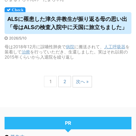
ALSに罹患した津久井教生が振り返る母の思い出
「母はALSの検査入院中に天国に旅立ちました」
2026/5/10
母は2018年12月に誤嚥性肺炎で
病院
に搬送されて、
人工呼吸器
を
装着して
治療
を行っていただき、生還しました。実はそれ以前の
2015年くらいから入退院を繰り返し
1
2
次へ »
PR