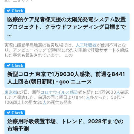
め、エミリア・
医療的ケア児者様支援の太陽光発電システム設置
プロジェクト、クラウドファンディング目標まで
...
実際に能登半島地震の被災現場では、
人工呼吸器
が使用不可とな
り、アンビューバッグで6時間にわたり手動で呼吸サポートを継続
した事例も報告されています。 この
新型コロナ 東京で1万9630人感染、前週を8441
人上回る(朝日新聞) - goo ニュース
東京都
は7日、新型
コロナウイルス
感染
者を新たに1万9630
人
確認
したと発表した。前週の同じ曜日より8441
人
多かった。50代〜
100歳以上の男女30
人
の死亡も発表
治療用
呼吸
装置市場、トレンド、2028年までの
市場予測