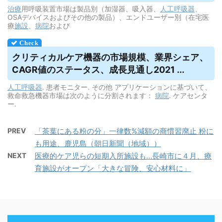
治療
用呼吸装置市場は製品別（加湿器、吸入器、
人工呼吸器
、
OSAデバイスおよびその他の製品）、エンドユーザー別（在宅医
療
施設
、
病院
および
クリティカルケア機器の市場規模、業界シェア、
CAGR値のステータス、成長見通し2021 ...
人工呼吸器
. 患者モニター. その他 アプリケーションに基づいて、
救命救急機器市場は次のように分割されます：
病院
. ケアセンタ
ー.
PREV
「茶葉にある粉の分」一律数%減額の商慣習廃止 粉に
も用途、鹿児島（朝日新聞（地域））
NEXT
医療的ケア児らの短期入所施設も…長崎市に４月、療
育施設がオープン「大きな冒険、安心材料に」