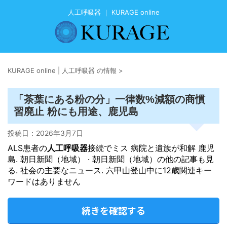
人工呼吸器 ｜ KURAGE online
KURAGE online | 人工呼吸器 の情報
>
「茶葉にある粉の分」一律数%減額の商慣
習廃止 粉にも用途、鹿児島
投稿日：
2026年3月7日
ALS患者の
人工呼吸器
接続でミス 病院と遺族が和解 鹿児
島. 朝日新聞（地域） · 朝日新聞（地域）の他の記事も見
る. 社会の主要なニュース. 六甲山登山中に12歳関連キー
ワードはありません
続きを確認する