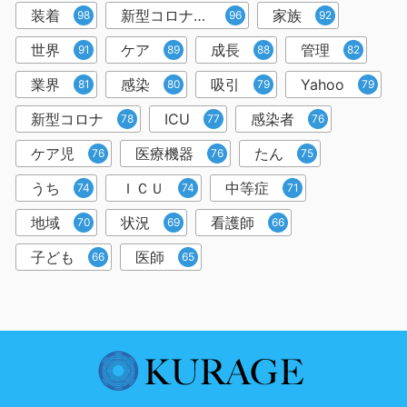
装着
新型コロナウイルス
家族
98
96
92
世界
ケア
成長
管理
91
89
88
82
業界
感染
吸引
Yahoo
81
80
79
79
新型コロナ
ICU
感染者
78
77
76
ケア児
医療機器
たん
76
76
75
うち
ＩＣＵ
中等症
74
74
71
地域
状況
看護師
70
69
66
子ども
医師
66
65