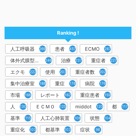
Ranking !
人工呼吸器
患者
ECMO
2698
457
287
体外式膜型人工肺
治療
重症者
246
237
227
エクモ
使用
重症者数
222
203
202
集中治療室
重症
病院
188
178
176
市場
レポート
重症患者
166
162
159
人
ＥＣＭＯ
middot
都
130
125
120
117
基準
人工心肺装置
状態
115
108
104
重症化
都基準
症状
103
103
98