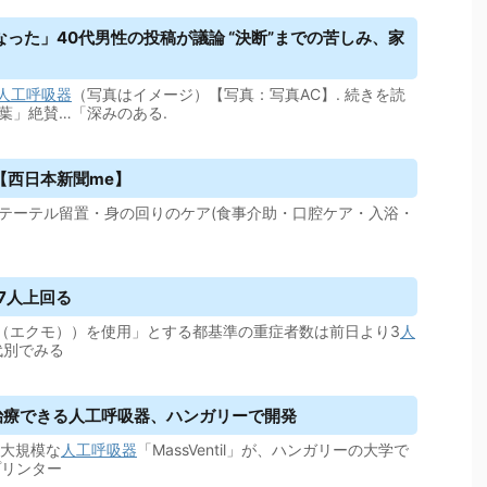
った」40代男性の投稿が議論 “決断”までの苦しみ、家
人工呼吸器
（写真はイメージ）【写真：写真AC】. 続きを読
ち葉」絶賛…「深みのある.
【西日本新聞me】
テーテル留置・身の回りのケア(食事介助・口腔ケア・入浴・
37人上回る
O（エクモ））を使用」とする都基準の重症者数は前日より3
人
代別でみる
治療できる
人工呼吸器
、ハンガリーで開発
大規模な
人工呼吸器
「MassVentil」が、ハンガリーの大学で
プリンター