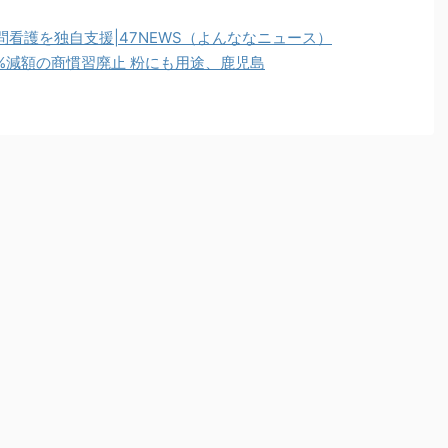
看護を独自支援|47NEWS（よんななニュース）
%減額の商慣習廃止 粉にも用途、鹿児島