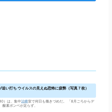
が追い打ち ウイルスの見えぬ恐怖に疲弊（写真７枚）
40）は、集中
治療
室で何日も働きづめだ。 「8月ごろからデ
、酸素ボンベが足らず、