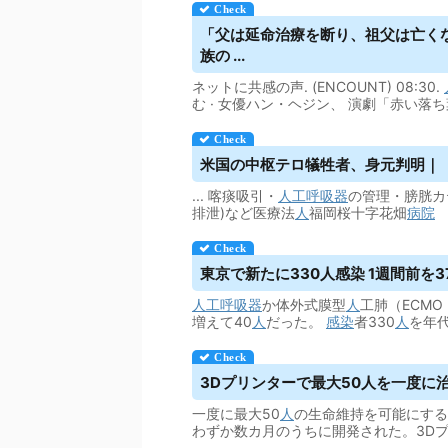
「父は延命治療を断り、祖父は亡くな
族の ...
ネットに共感の声. (ENCOUNT) 08:30.
む · 女優ハン・ヘジン、 演劇「赤い落
米国の中枢テロ犠牲者、身元判明｜
... 喀痰吸引・
人工呼吸器
の管理・膀胱カ
排泄)など医療法
人
福岡桜十字花畑
病院
東京で新たに330人感染 1週間前を
人工呼吸器
か体外式膜型
人
工肺（ECM
増えて40
人
だった。
感染
者330
人
を年
3Dプリンターで最大50人を一度に
一度に最大50
人
の生命維持を可能にする
わずか数カ月のうちに開発された。3D