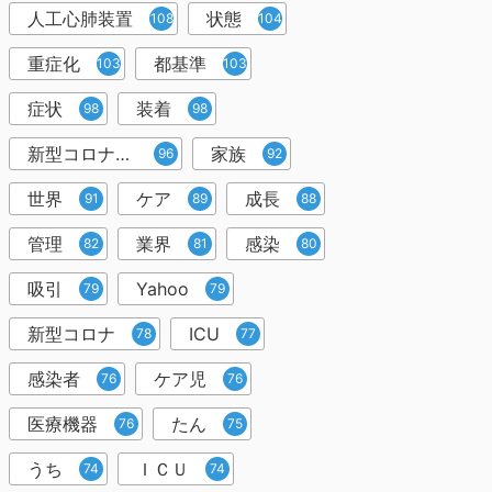
人工心肺装置
状態
108
104
重症化
都基準
103
103
症状
装着
98
98
新型コロナウイルス
家族
96
92
世界
ケア
成長
91
89
88
管理
業界
感染
82
81
80
吸引
Yahoo
79
79
新型コロナ
ICU
78
77
感染者
ケア児
76
76
医療機器
たん
76
75
うち
ＩＣＵ
74
74