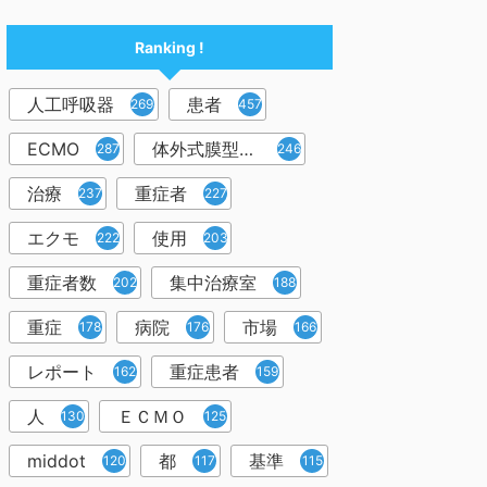
Ranking !
人工呼吸器
患者
2698
457
ECMO
体外式膜型人工肺
287
246
治療
重症者
237
227
エクモ
使用
222
203
重症者数
集中治療室
202
188
重症
病院
市場
178
176
166
レポート
重症患者
162
159
人
ＥＣＭＯ
130
125
middot
都
基準
120
117
115