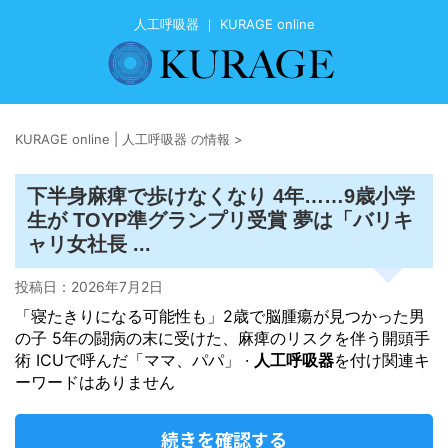
人工呼吸器 ｜ KURAGE online
KURAGE online | 人工呼吸器 の情報
>
下半身麻痺で歩けなくなり 4年……9歳小学
生が TOYP準グランプリ受賞 夢は「バリキ
ャリ女社長 ...
投稿日：
2026年7月2日
「寝たきりになる可能性も」2歳で脳腫瘍が見つかった男
の子 5年の闘病の末に受けた、麻痺のリスクを伴う開頭手
術 ICUで呼んだ「ママ、パパ」 ·
人工呼吸器
を付け関連キ
ーワードはありません
続きを確認する