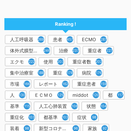
Ranking !
人工呼吸器
患者
ECMO
2698
457
287
体外式膜型人工肺
治療
重症者
246
237
227
エクモ
使用
重症者数
222
203
202
集中治療室
重症
病院
188
178
176
市場
レポート
重症患者
166
162
159
人
ＥＣＭＯ
middot
都
130
125
120
117
基準
人工心肺装置
状態
115
108
104
重症化
都基準
症状
103
103
98
装着
新型コロナウイルス
家族
98
96
92