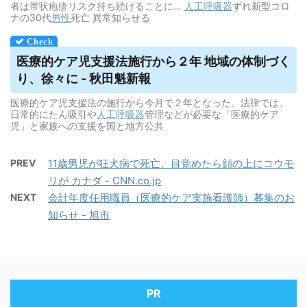
者は帯状疱疹リスク持ち続けることに…
人工呼吸器
ずれ新型コロ
ナの30代
男性
死亡 異常知らせる
医療的ケア児支援法施行から２年 地域の体制づく
り、徐々に - 秋田魁新報
医療的ケア児支援法の施行から今月で２年となった。法律では、
日常的にたん吸引や
人工呼吸器
管理などが必要な「医療的ケア
児」と家族への支援を国と地方公共
PREV
11歳男児が狂犬病で死亡、目覚めたら顔の上にコウモ
リが カナダ - CNN.co.jp
NEXT
会計年度任用職員（医療的ケア実施看護師）募集のお
知らせ - 旭市
PR