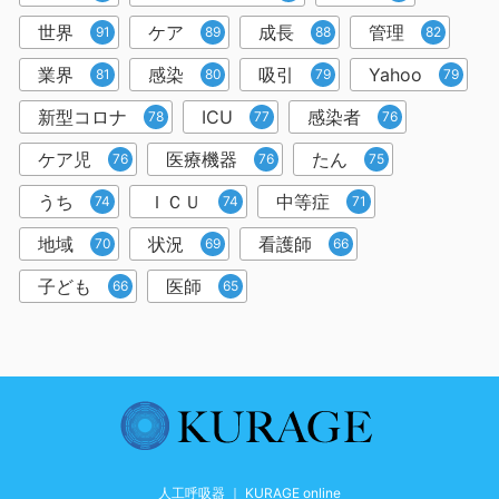
世界
ケア
成長
管理
91
89
88
82
業界
感染
吸引
Yahoo
81
80
79
79
新型コロナ
ICU
感染者
78
77
76
ケア児
医療機器
たん
76
76
75
うち
ＩＣＵ
中等症
74
74
71
地域
状況
看護師
70
69
66
子ども
医師
66
65
人工呼吸器 ｜ KURAGE online