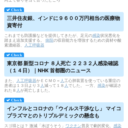
三井住友銀、インドに９６００万円相当の医療物
資寄付
これまでも防護服などを提供してきたが、足元の
感染
状況悪化を
踏まえ追加支援する。
病院
の収容能力を増強するための資材や酸
素濃縮器、
人工呼吸器
東京都 新型コロナ ８人死亡 ２２３２人感染確認
（１４日）｜NHK 首都圏のニュース
また、
人工呼吸器
かＥＣＭＯ＝
人
工心肺装置を使っている重症の
患者は１３日より３
人
減って１８
人
でした。 一方、
感染
が確認さ
れた８
人
が死亡しました。
インフルとコロナの「ウイルス干渉なし」 マイコ
プラズマとのトリプルデミックの懸念も
スゴ得とは？ 激減「水ぼうそう」
ワクチン
普及で劇的変化、
感染