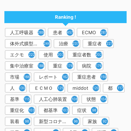
Ranking !
人工呼吸器
患者
ECMO
2698
457
287
体外式膜型人工肺
治療
重症者
246
237
227
エクモ
使用
重症者数
222
203
202
集中治療室
重症
病院
188
178
176
市場
レポート
重症患者
166
162
159
人
ＥＣＭＯ
middot
都
130
125
120
117
基準
人工心肺装置
状態
115
108
104
重症化
都基準
症状
103
103
98
装着
新型コロナウイルス
家族
98
96
92