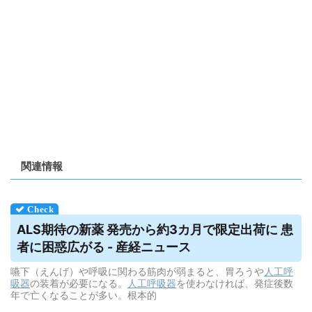
関連情報
ALS期待の新薬 発売から約3カ月で限定出荷に 患
者に困惑広がる - 産経ニュース
嚥下（えんげ）や呼吸に関わる筋肉が弱まると、胃ろうや
人工呼
吸器
の装着が必要になる。
人工呼吸器
を使わなければ、発症後数
年で亡くなることが多い。根本的