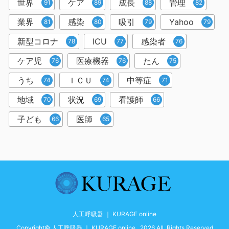
世界
ケア
成長
管理
91
89
88
82
業界
感染
吸引
Yahoo
81
80
79
79
新型コロナ
ICU
感染者
78
77
76
ケア児
医療機器
たん
76
76
75
うち
ＩＣＵ
中等症
74
74
71
地域
状況
看護師
70
69
66
子ども
医師
66
65
人工呼吸器 ｜ KURAGE online
Copyright© 人工呼吸器 ｜ KURAGE online , 2026 All Rights Reserved