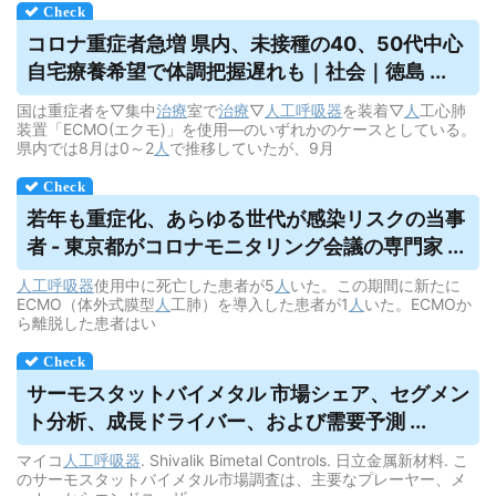
コロナ重症者急増 県内、未接種の40、50代中心
自宅療養希望で体調把握遅れも｜社会｜徳島 ...
国は重症者を▽集中
治療
室で
治療
▽
人工呼吸器
を装着▽
人
工心肺
装置「ECMO(エクモ)」を使用―のいずれかのケースとしている。
県内では8月は0～2
人
で推移していたが、9月
若年も重症化、あらゆる世代が感染リスクの当事
者 - 東京都がコロナモニタリング会議の専門家 ...
人工呼吸器
使用中に死亡した患者が5
人
いた。この期間に新たに
ECMO（体外式膜型
人
工肺）を導入した患者が1
人
いた。ECMOか
ら離脱した患者はい
サーモスタットバイメタル 市場シェア、セグメン
ト分析、成長ドライバー、および需要予測 ...
マイコ
人工呼吸器
. Shivalik Bimetal Controls. 日立金属新材料. こ
のサーモスタットバイメタル市場調査は、主要なプレーヤー、メ